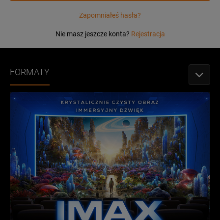
Zapomniałeś hasła?
Nie masz jeszcze konta?
Rejestracja
FORMATY
PRZEŁǶ