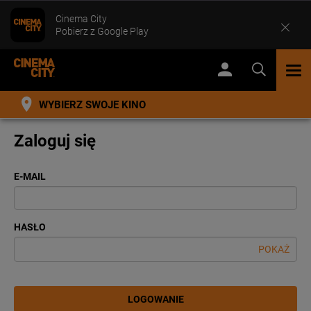
Cinema City
Pobierz z Google Play
TOG
NAV
WYBIERZ SWOJE KINO
Zaloguj się
E-MAIL
HASŁO
POKAŻ
LOGOWANIE