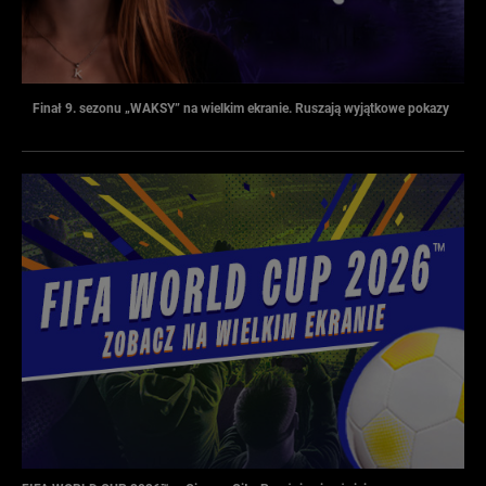
Finał 9. sezonu „WAKSY” na wielkim ekranie. Ruszają wyjątkowe pokazy