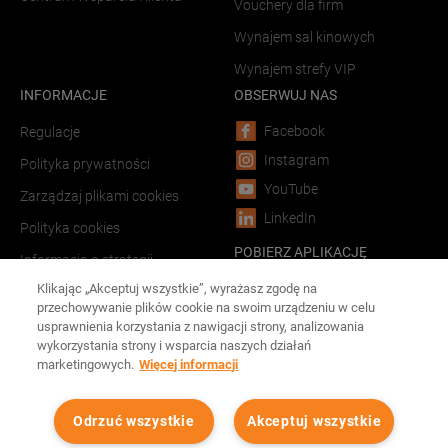
Vouchery dla firm
Wynajem sal kinowych
Wynajem strefy VIP
INFORMACJE
OBSERWUJ NAS
Facebook
Regulacje
Instagram
Polityka prywatności
YouTube
Zarządzaj plikami cookies
LinkedIn
Polityka cookies
POBIERZ APLIKACJĘ
Informacja o strategii
podatkowej
Android
Klikając „Akceptuj wszystkie”, wyrażasz zgodę na
przechowywanie plików cookie na swoim urządzeniu w celu
LINKI
iOS
usprawnienia korzystania z nawigacji strony, analizowania
wykorzystania strony i wsparcia naszych działań
Forum Film Poland
marketingowych.
Więcej informacji
Reklama w kinach
Odrzuć wszystkie
Akceptuj wszystkie
Wszystkie prawa zastrzeżone Cinema City
2026
©