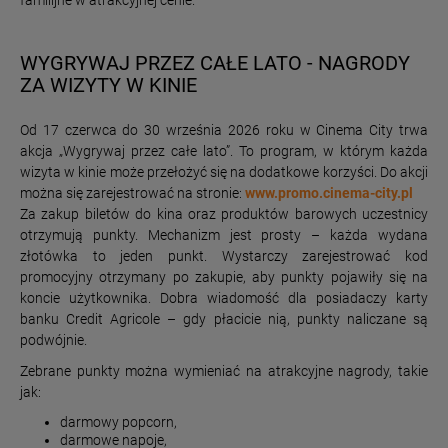
familijne w atrakcyjnej cenie.
WYGRYWAJ PRZEZ CAŁE LATO - NAGRODY
ZA WIZYTY W KINIE
Od 17 czerwca do 30 września 2026 roku w Cinema City trwa
akcja „Wygrywaj przez całe lato”. To program, w którym każda
wizyta w kinie może przełożyć się na dodatkowe korzyści. Do akcji
można się zarejestrować na stronie:
www.promo.cinema-city.pl
Za zakup biletów do kina oraz produktów barowych uczestnicy
otrzymują punkty. Mechanizm jest prosty – każda wydana
złotówka to jeden punkt. Wystarczy zarejestrować kod
promocyjny otrzymany po zakupie, aby punkty pojawiły się na
koncie użytkownika. Dobra wiadomość dla posiadaczy karty
banku Credit Agricole – gdy płacicie nią, punkty naliczane są
podwójnie.
Zebrane punkty można wymieniać na atrakcyjne nagrody, takie
jak:
darmowy popcorn,
darmowe napoje,