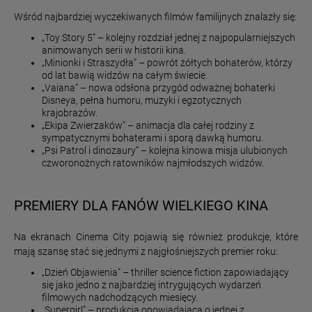
Wśród najbardziej wyczekiwanych filmów familijnych znalazły się:
„Toy Story 5” – kolejny rozdział jednej z najpopularniejszych
animowanych serii w historii kina.
„Minionki i Straszydła” – powrót żółtych bohaterów, którzy
od lat bawią widzów na całym świecie.
„Vaiana” – nowa odsłona przygód odważnej bohaterki
Disneya, pełna humoru, muzyki i egzotycznych
krajobrazów.
„Ekipa Zwierzaków” – animacja dla całej rodziny z
sympatycznymi bohaterami i sporą dawką humoru.
„Psi Patrol i dinozaury” – kolejna kinowa misja ulubionych
czworonożnych ratowników najmłodszych widzów.
PREMIERY DLA FANÓW WIELKIEGO KINA
Na ekranach Cinema City pojawią się również produkcje, które
mają szansę stać się jednymi z najgłośniejszych premier roku:
„Dzień Objawienia” – thriller science fiction zapowiadający
się jako jedno z najbardziej intrygujących wydarzeń
filmowych nadchodzących miesięcy.
„Supergirl” – produkcja opowiadająca o jednej z