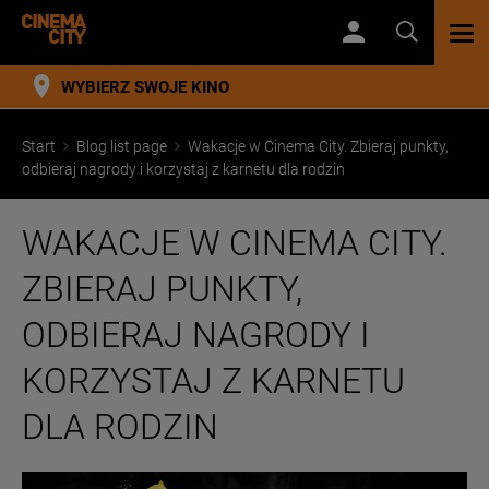
TOG
NAV
WYBIERZ SWOJE KINO
Start
Blog list page
Wakacje w Cinema City. Zbieraj punkty,
odbieraj nagrody i korzystaj z karnetu dla rodzin
WAKACJE W CINEMA CITY.
ZBIERAJ PUNKTY,
ODBIERAJ NAGRODY I
KORZYSTAJ Z KARNETU
DLA RODZIN