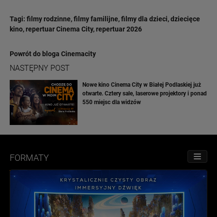
Tagi:
filmy rodzinne
,
filmy familijne
,
filmy dla dzieci
,
dziecięce
kino
,
repertuar Cinema City
,
repertuar 2026
Powrót do bloga Cinemacity
NASTĘPNY POST
Nowe kino Cinema City w Białej Podlaskiej już
otwarte. Cztery sale, laserowe projektory i ponad
550 miejsc dla widzów
FORMATY
PRZE