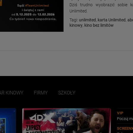
Dziś trudno wyobrazić sobie k
Unlimited.
Tagi:
unlimited
,
karta Unlimited
,
ab
kinowy
,
kino bez limitów
AR KINOWY
FIRMY
SZKOŁY
VIP
Poczuj ma
SCREEN