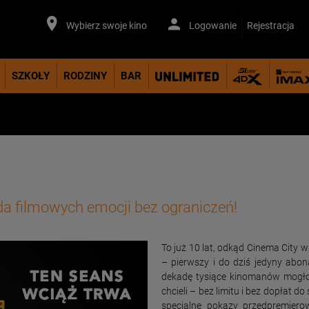
Wybierz swoje kino
Logowanie
Rejestracja
SZKOŁY
RODZINY
BAR
ada filmowych emocji bez ograniczeń!
To już 10 lat, odkąd Cinema City w
– pierwszy i do dziś jedyny abo
dekadę tysiące kinomanów mogło o
chcieli – bez limitu i bez dopłat d
specjalne pokazy przedpremiero