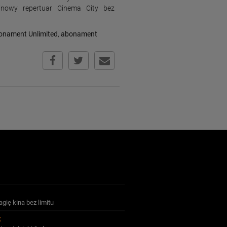
inowy repertuar Cinema City bez
onament Unlimited
,
abonament
gię kina bez limitu
X