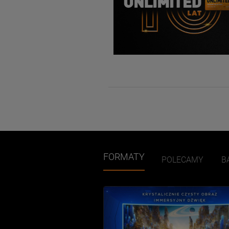
FORMATY
POLECAMY
B