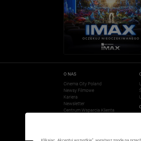
O NAS
Cinema City Poland
Newsy Filmowe
Ś
Kariera
Newsletter
Centrum Wsparcia Klienta
Klikając „Akceptuj wszystkie”, wyrażasz zgodę na prze