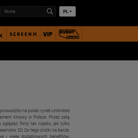
PL
prowadziło na polski rynek Unlimited
nament kinowy w Polsce. Przez całą
glądać filmy tak często, jak tylko
o seansów 2D. Do tego zniżki na barze,
we i wiele dodatkowych benefitów.