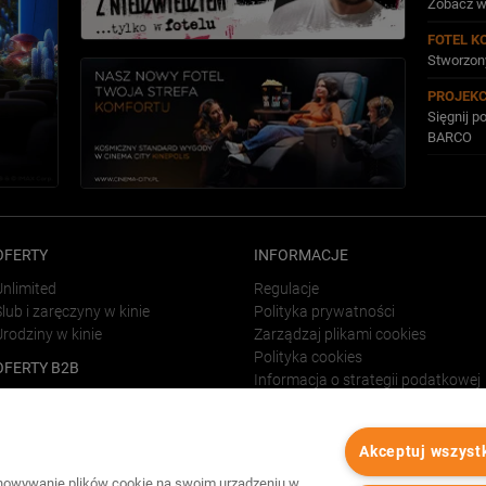
Zobacz w
FOTEL K
Stworzony
PROJEK
Sięgnij 
BARCO
OFERTY
INFORMACJE
Unlimited
Regulacje
lub i zaręczyny w kinie
Polityka prywatności
Urodziny w kinie
Zarządzaj plikami cookies
Polityka cookies
OFERTY B2B
Informacja o strategii podatkowej
Vouchery dla firm
LINKI
Wynajem sal kinowych
Wynajem strefy VIP
Forum Film Poland
Akceptuj wszyst
Reklama w kinach
chowywanie plików cookie na swoim urządzeniu w