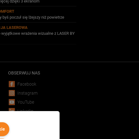
ięcej dzięki 3 ekranom
OMFORT
 byś poczuł się lżejszy niż powietrze
CJA LASEROWA
po wyjątkowe wrażenia wizualne z LASER BY
OBSERWUJ NAS
Facebook
Instagram
YouTube
LinkedIn
POBIERZ APLIKACJĘ
kie
Android