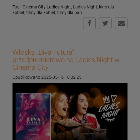
Tagi:
Cinema City Ladies Night
,
Ladies Night
,
kino dla
kobiet
,
filmy dla kobiet
,
filmy dla pań
Włoska „Diva Futura”
przedpremierowo na Ladies Night w
Cinema City
Opublikowano 2025-05-16 10:32:25