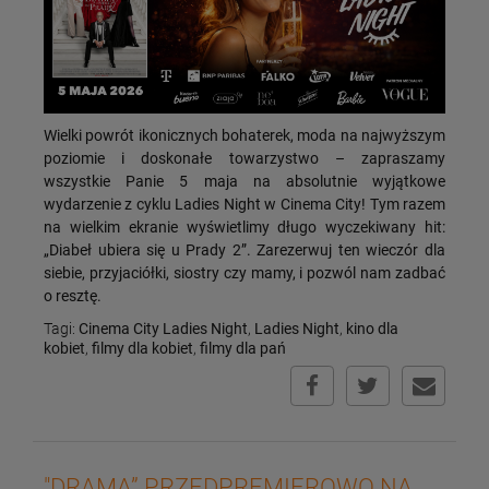
Wielki powrót ikonicznych bohaterek, moda na najwyższym
poziomie i doskonałe towarzystwo – zapraszamy
wszystkie Panie 5 maja na absolutnie wyjątkowe
wydarzenie z cyklu Ladies Night w Cinema City! Tym razem
na wielkim ekranie wyświetlimy długo wyczekiwany hit:
„Diabeł ubiera się u Prady 2”. Zarezerwuj ten wieczór dla
siebie, przyjaciółki, siostry czy mamy, i pozwól nam zadbać
o resztę.
Tagi:
Cinema City Ladies Night
,
Ladies Night
,
kino dla
kobiet
,
filmy dla kobiet
,
filmy dla pań
"DRAMA” PRZEDPREMIEROWO NA