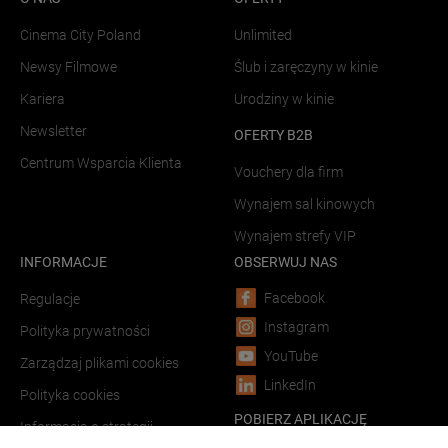
Cinema City Poland
Unlimited
Newsy Filmowe
Ślub i zaręczyny w kinie
Kariera
Urodziny w kinie
Newsletter
OFERTY B2B
Centrum Wsparcia Klienta
Vouchery dla firm
Wynajem sal kinowych
Wynajem strefy VIP
INFORMACJE
OBSERWUJ NAS
Facebook
Regulacje
Instagram
Polityka prywatności
YouTube
Zarządzaj plikami cookies
LinkedIn
Polityka cookies
POBIERZ APLIKACJĘ
Informacja o strategii
podatkowej