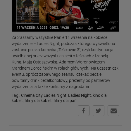
Zapraszamy wszystkie Panie 11 września na kobiece
wydarzenie – Ladies Night, podczas którego wyświetlona
zostanie polska komedia „Teściowie 3”, czyli kontynuacja
uwielbianej przez wszystkich serii o teściach z Izabelą
Kuną, Mają Ostaszewską, Adamem Woronowiczem i
Marcinem Dorocińskim w rolach głównych. Na uczestniczki
eventu, oprócz zabawnego seansu, czekać będzie
powitalny drink bezalkoholowy, prezenty od partnerów
wydarzenia, a także konkursy z nagrodami.
Tagi:
Cinema City Ladies Night
,
Ladies Night
,
kino dla
kobiet
,
filmy dla kobiet
,
filmy dla pań