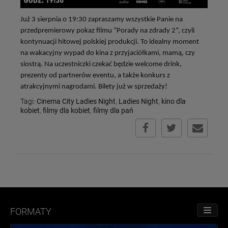
Już 3 sierpnia o 19:30 zapraszamy wszystkie Panie na
przedpremierowy pokaz filmu “Porady na zdrady 2”, czyli
kontynuacji hitowej polskiej produkcji. To idealny moment
na wakacyjny wypad do kina z przyjaciółkami, mamą, czy
siostrą. Na uczestniczki czekać będzie welcome drink,
prezenty od partnerów eventu, a także konkurs z
atrakcyjnymi nagrodami. Bilety już w sprzedaży!
Tagi:
Cinema City Ladies Night
,
Ladies Night
,
kino dla
kobiet
,
filmy dla kobiet
,
filmy dla pań
FORMATY
PRZE