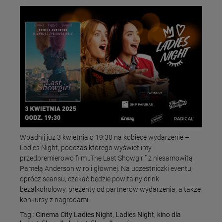
Wpadnij już 3 kwietnia o 19:30 na kobiece wydarzenie –
Ladies Night, podczas którego wyświetlimy
przedpremierowo film „The Last Showgirl” z niesamowitą
Pamelą Anderson w roli głównej. Na uczestniczki eventu,
oprócz seansu, czekać będzie powitalny drink
bezalkoholowy, prezenty od partnerów wydarzenia, a także
konkursy z nagrodami.
Tagi:
Cinema City Ladies Night
,
Ladies Night
,
kino dla