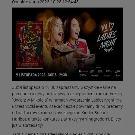
Opublikowano 2023-10-28 12:54:48
Już 9 listopada o 19:30 zapraszamy wszystkie Panie na
przedpremierowy pokaz świątecznej komedii romantycznej
“Uwierz w Mikołaja” w ramach wydarzenia Ladies Night. Na
uczestniczki eventu czekać będzie powitalny drink, prezenty
od partnerów (m.in. coś pysznego od Kinder Bueno i
Haribo), a także konkursy z atrakcyjnymi nagrodami. Bilety
już w sprzedaży!
Tagi:
Cinema City Ladies Night
,
Ladies Night
,
kino dla