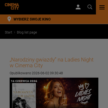
TOG
NAV
WYBIERZ SWOJE KINO
Start
Blog list page
„Narodziny gwiazdy” na Ladies Night
w Cinema City
Opublikowano 2026-06-02 09:30:48