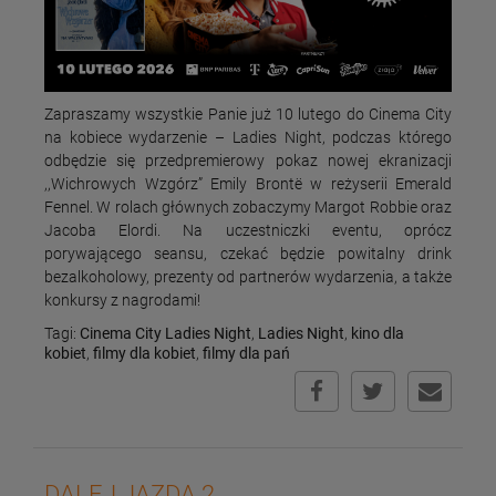
Zapraszamy wszystkie Panie już 10 lutego do Cinema City
na kobiece wydarzenie – Ladies Night, podczas którego
odbędzie się przedpremierowy pokaz nowej ekranizacji
,,Wichrowych Wzgórz” Emily Brontë w reżyserii Emerald
Fennel. W rolach głównych zobaczymy Margot Robbie oraz
Jacoba Elordi. Na uczestniczki eventu, oprócz
porywającego seansu, czekać będzie powitalny drink
bezalkoholowy, prezenty od partnerów wydarzenia, a także
konkursy z nagrodami!
Tagi:
Cinema City Ladies Night
,
Ladies Night
,
kino dla
kobiet
,
filmy dla kobiet
,
filmy dla pań
DALEJ JAZDA 2