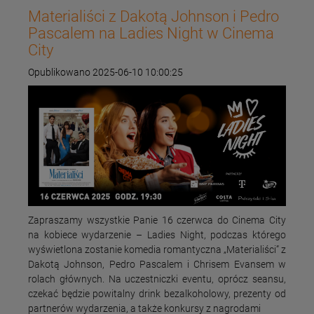
Materialiści z Dakotą Johnson i Pedro
Pascalem na Ladies Night w Cinema
City
Opublikowano 2025-06-10 10:00:25
Zapraszamy wszystkie Panie 16 czerwca do Cinema City
na kobiece wydarzenie – Ladies Night, podczas którego
wyświetlona zostanie komedia romantyczna „Materialiści” z
Dakotą Johnson, Pedro Pascalem i Chrisem Evansem w
rolach głównych. Na uczestniczki eventu, oprócz seansu,
czekać będzie powitalny drink bezalkoholowy, prezenty od
partnerów wydarzenia, a także konkursy z nagrodami