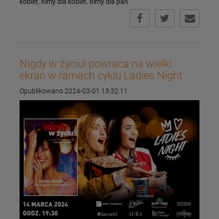
kobiet
,
filmy dla kobiet
,
filmy dla pań
Nigdy w życiu! powraca na wielki
ekran w ramach cyklu Ladies Night
Opublikowano 2024-03-01 13:32:11