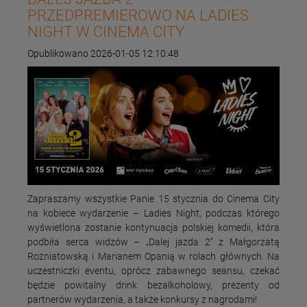
PRZEDPREMIEROWO NA LADIES
NIGHT W CINEMA CITY
Opublikowano 2026-01-05 12:10:48
Zapraszamy wszystkie Panie 15 stycznia do Cinema City
na kobiece wydarzenie – Ladies Night, podczas którego
wyświetlona zostanie kontynuacja polskiej komedii, która
podbiła serca widzów – „Dalej jazda 2” z Małgorzatą
Rożniatowską i Marianem Opanią w rolach głównych. Na
uczestniczki eventu, oprócz zabawnego seansu, czekać
będzie powitalny drink bezalkoholowy, prezenty od
partnerów wydarzenia, a także konkursy z nagrodami!