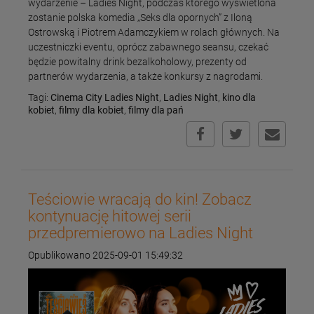
wydarzenie – Ladies Night, podczas którego wyświetlona
zostanie polska komedia „Seks dla opornych” z Iloną
Ostrowską i Piotrem Adamczykiem w rolach głównych. Na
uczestniczki eventu, oprócz zabawnego seansu, czekać
będzie powitalny drink bezalkoholowy, prezenty od
partnerów wydarzenia, a także konkursy z nagrodami.
Tagi:
Cinema City Ladies Night
,
Ladies Night
,
kino dla
kobiet
,
filmy dla kobiet
,
filmy dla pań
Teściowie wracają do kin! Zobacz
kontynuację hitowej serii
przedpremierowo na Ladies Night
Opublikowano 2025-09-01 15:49:32