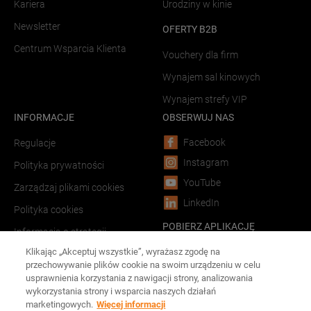
Kariera
Urodziny w kinie
Newsletter
OFERTY B2B
Centrum Wsparcia Klienta
Vouchery dla firm
Wynajem sal kinowych
Wynajem strefy VIP
INFORMACJE
OBSERWUJ NAS
Facebook
Regulacje
Instagram
Polityka prywatności
YouTube
Zarządzaj plikami cookies
LinkedIn
Polityka cookies
POBIERZ APLIKACJĘ
Informacja o strategii
podatkowej
Android
Klikając „Akceptuj wszystkie”, wyrażasz zgodę na
przechowywanie plików cookie na swoim urządzeniu w celu
LINKI
iOS
usprawnienia korzystania z nawigacji strony, analizowania
wykorzystania strony i wsparcia naszych działań
Forum Film Poland
marketingowych.
Więcej informacji