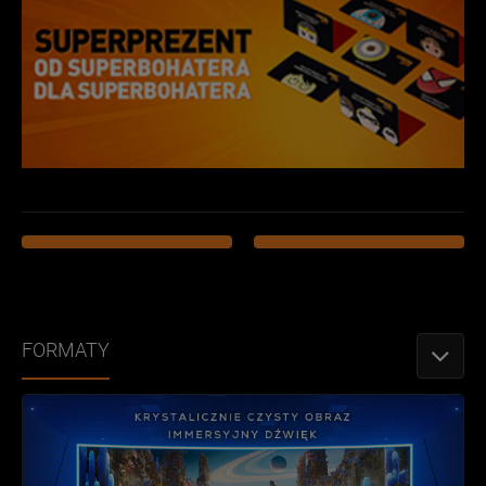
FORMATY
PRZEŁǶ