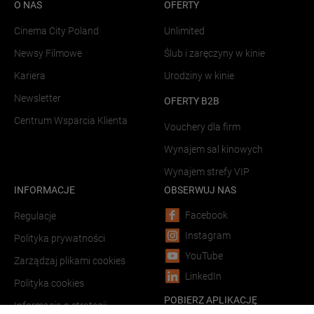
O NAS
OFERTY
Cinema City Poland
Unlimited
Newsy Filmowe
Ślub i zaręczyny w kinie
Kariera
Urodziny w kinie
Newsletter
OFERTY B2B
Centrum Wsparcia Klienta
Vouchery dla firm
Wynajem sal kinowych
Wynajem strefy VIP
INFORMACJE
OBSERWUJ NAS
Facebook
Regulacje
Instagram
Polityka prywatności
YouTube
Zarządzaj plikami cookies
LinkedIn
Polityka cookies
POBIERZ APLIKACJĘ
Informacja o strategii