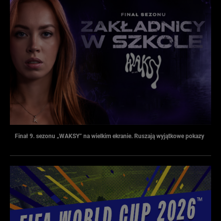
Finał 9. sezonu „WAKSY” na wielkim ekranie. Ruszają wyjątkowe pokazy