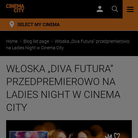
TOG
NAV
SELECT MY CINEMA
Home
Blog list page
Włoska „Diva Futura” przedpremierowo
na Ladies Night w Cinema City
WŁOSKA „DIVA FUTURA”
PRZEDPREMIEROWO NA
LADIES NIGHT W CINEMA
CITY