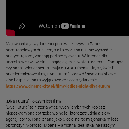
Majowa edycja wydarzenia ponownie przywita Panie
bezalkoholowym drinkiem, a o to by z kina nikt nie wyszedł z
pustymi rękami, zadbają partnerzy eventu. W torbach dla
uczestniczek w kwietniu znajdą się m.in. wafelki od marki Familijne
czy napój Schweppes. 20 maja o 19:30 Cinema City wyświetli
przedpremierowo film „Diva Futura”. Sprawdź swoje najbliższe
kino i kup bilet na to wyjątkowe kobiece wydarzenie:
https://www.cinema-city.pl/filmy/ladies-night-diva-futura
„Diva Futura” - o czym jest film?
"Diva Futura" to historia wrażliwych i ambitnych kobiet z
nieposkromioną potrzebą wolności, które zatrudniają się w
agencji porno. Ilona, znana jako Cicciolina, to misjonarka miłości i
obrończyni wolności, Moana – ambitna idealistka, na każdym