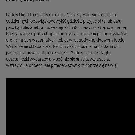
Ladies Night to idealny moment, żeby wyrwać się z domu od
codziennych obowiązków, wyjść gdzieś z przyjaciółką lub całą
paczką koleżanek, a może spędzić miło czas z siostrą, czy mamą.
Każdy czasem potrzebuje odpoczynku, a najlepiej odpoczywać w
gronie innych wspaniałych kobiet w wygodnym, kinowym fotelu.
Wydarzenie składa się z dwóch części: quizu z nagrodami od
partnerów oraz następnie seansu. Podczas Ladies Night
uczestniczki wydarzenia wspólnie się śmieją, wzruszają,
wstrzymują oddech, ale przede wszystkim dobrze się bawią!