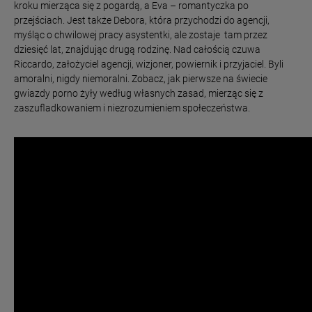
kroku mierząca się z pogardą, a Eva – romantyczka po
przejściach. Jest także Debora, która przychodzi do agencji,
myśląc o chwilowej pracy asystentki, ale zostaje tam przez
dziesięć lat, znajdując drugą rodzinę. Nad całością czuwa
Riccardo, założyciel agencji, wizjoner, powiernik i przyjaciel. Byli
amoralni, nigdy niemoralni. Zobacz, jak pierwsze na świecie
gwiazdy porno żyły według własnych zasad, mierząc się z
zaszufladkowaniem i niezrozumieniem społeczeństwa.