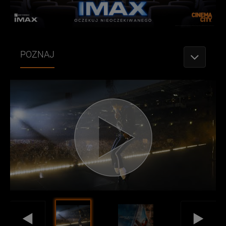
POZNAJ
PRZEŁǶCZ