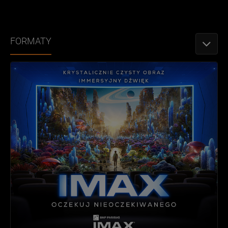
FORMATY
PRZEŁǶ