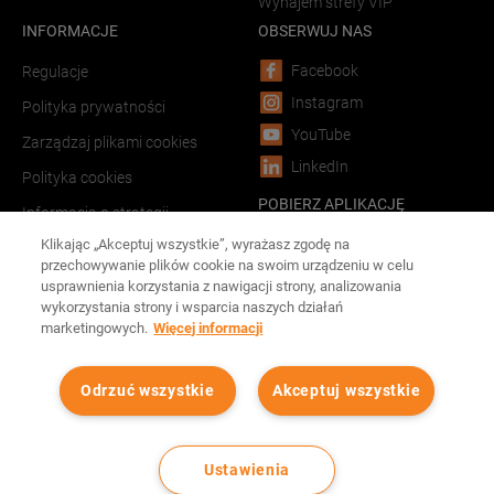
Wynajem strefy VIP
INFORMACJE
OBSERWUJ NAS
Facebook
Regulacje
Instagram
Polityka prywatności
YouTube
Zarządzaj plikami cookies
LinkedIn
Polityka cookies
POBIERZ APLIKACJĘ
Informacja o strategii
podatkowej
Android
Klikając „Akceptuj wszystkie”, wyrażasz zgodę na
przechowywanie plików cookie na swoim urządzeniu w celu
LINKI
iOS
usprawnienia korzystania z nawigacji strony, analizowania
wykorzystania strony i wsparcia naszych działań
Forum Film Poland
marketingowych.
Więcej informacji
Reklama w kinach
Odrzuć wszystkie
Akceptuj wszystkie
Wszystkie prawa zastrzeżone Cinema City
2026
©
Ustawienia