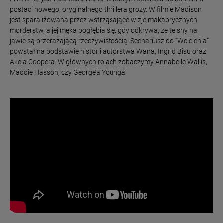
postaci nowego, oryginalnego thrillera grozy. W filmie Madison
jest sparaliżowana przez wstrząsające wizje makabrycznych
morderstw, a jej męka pogłębia się, gdy odkrywa, że te sny na
jawie są przerażającą rzeczywistością. Scenariusz do “Wcielenia”
powstał na podstawie historii autorstwa Wana, Ingrid Bisu oraz
Akela Coopera. W głównych rolach zobaczymy Annabelle Wallis,
Maddie Hasson, czy George’a Younga.