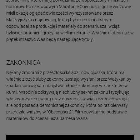
zebrać filmy, które mają powiązanie ze współczesnym mistrzem
horrorów. Po czerwcowym Maratonie Obecności, gdzie widzowie
mieli okazję oglądać dwie części wyreżyserowane przez
Malezyjczyka i najnowszą, której był ojcem chrzestnym -
odpowiadał za produkcję i materiały do scenariusza, wciąż
byliście spragnieni grozy na wielkim ekranie. Właśnie dlatego już w
piątek straszyć Was będą następujące tytuły:
ZAKONNICA
Nękany zmorami z przeszłości ksiądz i nowicjuszka, która ma
właśnie złożyć śluby zakonne, zostają wysłani przez Watykan by
zbadać sprawę samobójstwa młodej zakonnicy w klasztorze w
Rumii. Wspólnie odkrywają niechlubny sekret zakonu i ryzykując
własnym życiem, wiarą oraz duszami, stawiają czoło złowrogiej
sile pod postacią demonicznej zakonnicy, która po raz pierwszy
przeraziła widzów w “Obecności 2”. Film powstał na podstawie
materiałów do scenariusza Jamesa Wana.