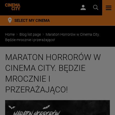
TOG
NAV
SELECT MY CINEMA
Home
Blog list page
Maraton Horrorów w Cinema City.
Będzie mrocznie i przerażająco!
MARATON HORRORÓW W
CINEMA CITY. BĘDZIE
MROCZNIE I
PRZERAŻAJĄCO!