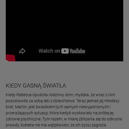
KIEDY GASNĄ ŚWIATŁA
Kiedy Rebecca opuściła rodzinny dom, myślała, że wraz z nim
pozostawiła za sobą lęki z dzieciństwa. Teraz jednak jej młodszy
brat, Martin, jest świadkiem tych samych niewyjaśnionych i
przerażających sytuacji, które kiedyś wystawiały na próbę jej
zdrowie psychiczne. Tym razem, w miarę zbliżania się do odkrycia
prawdy, kobieta nie ma wątpliwości, że ich życiu zagraża