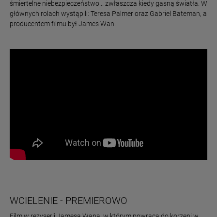
śmiertelne niebezpieczeństwo... zwłaszcza kiedy gasną światła. W
głównych rolach wystąpili: Teresa Palmer oraz Gabriel Bateman, a
producentem filmu był James Wan.
WCIELENIE - PREMIEROWO
Film w reżyserii Jamesa Wana, w którym powraca do korzeni w