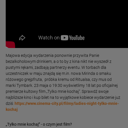
Majowa edycja wydarzenia ponownie przywita Panie
bezalkoholowym drinkiem, a o to by z kina nikt nie wyszedł z
pustymi rękami, zadbają partnerzy eventu. W torbach dla
uczestniczek w maju znajdą się m.in. nowa Mirinda o smaku
różowego grejpfruta, próbka kremu od Ritualsa, czy mus od
marki Tymbark. 23 maja o 19:30 wyświetlimy 18 lat po oficjalnej
premierze kultowy film „Tylko mnie kochaj”. Sprawdź swoje
najbliższe kino i kup bilet na to wyjątkowe kobiece wydarzenie już
dziś:
https://www.cinema-city.pl/filmy/ladies-night-tylko-mnie-
kochaj
„Tylko mnie kochaj” - o czym jest film?