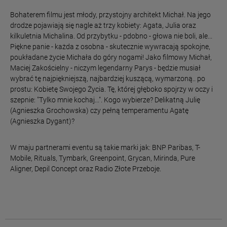
Bohaterem filmu jest młody, przystojny architekt Michał. Na jego
drodze pojawiają się nagle aż trzy kobiety: Agata, Julia oraz
kilkuletnia Michalina. Od przybytku - pdobno - głowa nie boli, ale...
Piękne panie - każda z osobna - skutecznie wywracają spokojne,
poukładane życie Michała do góry nogami! Jako filmowy Michał,
Maciej Zakościelny - niczym legendarny Parys - będzie musiał
wybrać tę najpiękniejszą, najbardziej kuszącą, wymarzoną.. po
prostu: Kobietę Swojego Życia. Tę, której głęboko spojrzy w oczy i
szepnie: "Tylko mnie kochaj...". Kogo wybierze? Delikatną Julię
(Agnieszka Grochowska) czy pełną temperamentu Agatę
(Agnieszka Dygant)?
W maju partnerami eventu są takie marki jak: BNP Paribas, T-
Mobile, Rituals, Tymbark, Greenpoint, Grycan, Mirinda, Pure
Aligner, Depil Concept oraz Radio Złote Przeboje.