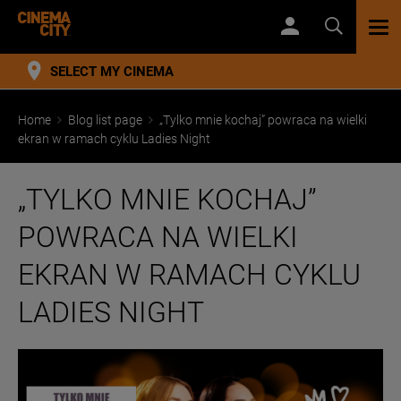
TOG
NAV
SELECT MY CINEMA
Home
Blog list page
„Tylko mnie kochaj” powraca na wielki
ekran w ramach cyklu Ladies Night
„TYLKO MNIE KOCHAJ”
POWRACA NA WIELKI
EKRAN W RAMACH CYKLU
LADIES NIGHT