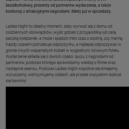
bezalkoholowy, prezenty od partnerów wydarzenia, a także
konkursy z atrakcyjnymi nagrodami. Bilety już w sprzedaży.
Ladies Night to idealny moment, żeby wyrwać się z domu od
codziennych obowiązków, wyjść gdzieś z przyjaciółką lub całą
paczką koleżanek, a może i spędzić miło czas z siostrą, czy mamą.
Każdy czasem potrzebuje odpoczynku, a najlepiej odpoczywać w
gronie innych wspaniałych kobiet w wygodnym, kinowym fotelu.
Wydarzenie składa się z dwóch części: quizu z nagrodami od
partnerów, podczas którego sprawdzamy wiedzę o filmie oraz
następnie seansu. Podczas Ladies Night wspólnie się śmiejemy,
wzruszamy, wstrzymujemy oddech, ale przede wszystkim dobrze
się bawimy!