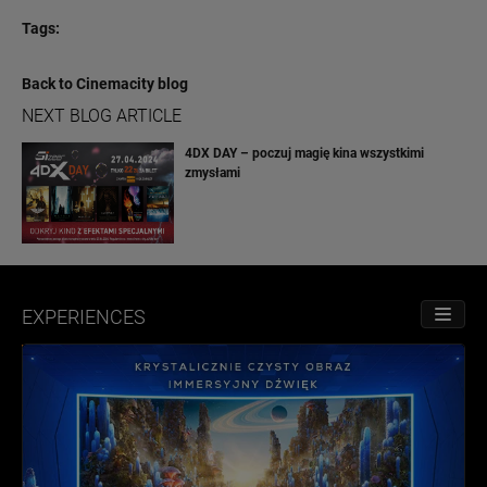
Tags:
Back to Cinemacity blog
NEXT BLOG ARTICLE
4DX DAY – poczuj magię kina wszystkimi
zmysłami
EXPERIENCES
TOGGL