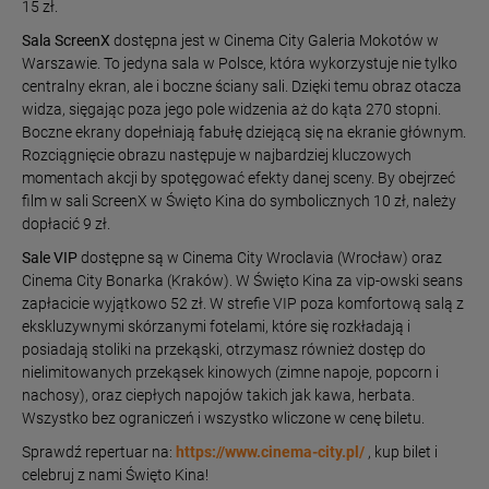
15 zł.
Sala ScreenX
dostępna jest w Cinema City Galeria Mokotów w
Warszawie. To jedyna sala w Polsce, która wykorzystuje nie tylko
centralny ekran, ale i boczne ściany sali. Dzięki temu obraz otacza
widza, sięgając poza jego pole widzenia aż do kąta 270 stopni.
Boczne ekrany dopełniają fabułę dziejącą się na ekranie głównym.
Rozciągnięcie obrazu następuje w najbardziej kluczowych
momentach akcji by spotęgować efekty danej sceny. By obejrzeć
film w sali ScreenX w Święto Kina do symbolicznych 10 zł, należy
dopłacić 9 zł.
Sale VIP
dostępne są w Cinema City Wroclavia (Wrocław) oraz
Cinema City Bonarka (Kraków). W Święto Kina za vip-owski seans
zapłacicie wyjątkowo 52 zł. W strefie VIP poza komfortową salą z
ekskluzywnymi skórzanymi fotelami, które się rozkładają i
posiadają stoliki na przekąski, otrzymasz również dostęp do
nielimitowanych przekąsek kinowych (zimne napoje, popcorn i
nachosy), oraz ciepłych napojów takich jak kawa, herbata.
Wszystko bez ograniczeń i wszystko wliczone w cenę biletu.
Sprawdź repertuar na:
https://www.cinema-city.pl/
, kup bilet i
celebruj z nami Święto Kina!