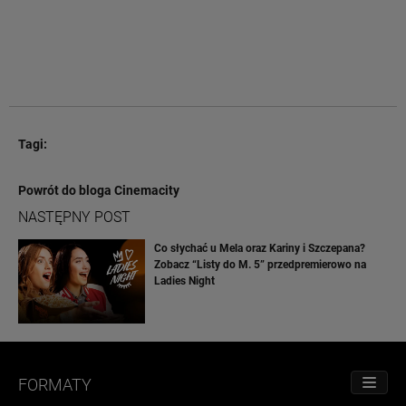
Tagi:
Powrót do bloga Cinemacity
NASTĘPNY POST
Co słychać u Mela oraz Kariny i Szczepana?
Zobacz “Listy do M. 5” przedpremierowo na
Ladies Night
FORMATY
PRZE