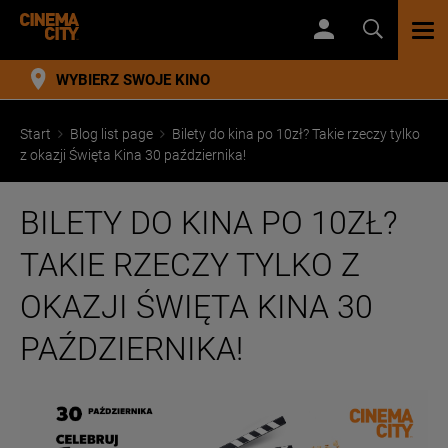
TOG
NAV
WYBIERZ SWOJE KINO
Start
Blog list page
Bilety do kina po 10zł? Takie rzeczy tylko
z okazji Święta Kina 30 października!
BILETY DO KINA PO 10ZŁ?
TAKIE RZECZY TYLKO Z
OKAZJI ŚWIĘTA KINA 30
PAŹDZIERNIKA!