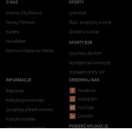
O NAS
OFERTY
Cinema City Poland
Unlimited
Newsy Filmowe
Ślub i zaręczyny w kinie
Kariera
Urodziny w kinie
Newsletter
OFERTY B2B
Centrum Wsparcia Klienta
Vouchery dla firm
Wynajem sal kinowych
Wynajem strefy VIP
INFORMACJE
OBSERWUJ NAS
Facebook
Regulacje
Instagram
Polityka prywatności
YouTube
Zarządzaj plikami cookies
LinkedIn
Polityka cookies
POBIERZ APLIKACJĘ
Informacja o strategii