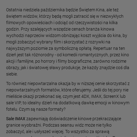
Ostatnia niedziela października będzie Świętem Kina, ale też
świętem widzów, którzy będą mogli zatracić się w niezwykłych
filmowych opowieściach i odciąć od rzeczywistości na kilka
godzin. Przy szalejących wszędzie cenach branża kinowa
wychodzi naprzeciw widzom obniżając koszt wyjścia do kina, by
mogli zobaczyć wybrany film i skorzystać z rozrywki na
najwyższym poziomie za symboliczną opłatą. Repertuar na ten
dzień jest tak różnorodny - od komedii romantycznych, przez kino
akcji i familijne, po horrory i filmy biograficzne, zarówno rodzime
obrazy, jak i światowej sławy produkcje, że każdy znajdzie coś dla
siebie.
To również niepowtarzalna okazja by w niższej cenie skorzystać z
niepowtarzalnych formatów, które oferujemy. Jeśli do tej pory nie
mieliście okazji przekonać się, czym jest 4DX, IMAX, ScreenX lub
sale VIP, to idealny dzień na dodatkową dawkę emocji w kinowym
fotelu. Czym są nasze formaty?
Sale IMAX
zapewniają doświadczenie kinowe przekraczające
granice wyobraźni. Podczas seansu widz może nie tylko
zobaczyć, ale i usłyszeć więcej. To wszystko za sprawą