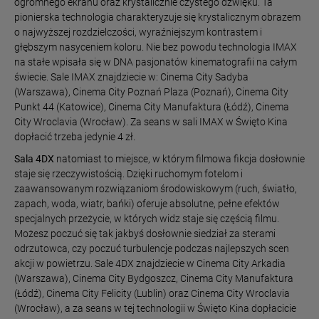
ogromnego ekranu oraz krystalicznie czystego dźwięku. Ta
pionierska technologia charakteryzuje się krystalicznym obrazem
o najwyższej rozdzielczości, wyraźniejszym kontrastem i
głębszym nasyceniem koloru. Nie bez powodu technologia IMAX
na stałe wpisała się w DNA pasjonatów kinematografii na całym
świecie. Sale IMAX znajdziecie w: Cinema City Sadyba
(Warszawa), Cinema City Poznań Plaza (Poznań), Cinema City
Punkt 44 (Katowice), Cinema City Manufaktura (Łódź), Cinema
City Wroclavia (Wrocław). Za seans w sali IMAX w Święto Kina
dopłacić trzeba jedynie 4 zł.
Sala 4DX
natomiast to miejsce, w którym filmowa fikcja dosłownie
staje się rzeczywistością. Dzięki ruchomym fotelom i
zaawansowanym rozwiązaniom środowiskowym (ruch, światło,
zapach, woda, wiatr, bańki) oferuje absolutne, pełne efektów
specjalnych przeżycie, w których widz staje się częścią filmu.
Możesz poczuć się tak jakbyś dosłownie siedział za sterami
odrzutowca, czy poczuć turbulencje podczas najlepszych scen
akcji w powietrzu. Sale 4DX znajdziecie w Cinema City Arkadia
(Warszawa), Cinema City Bydgoszcz, Cinema City Manufaktura
(Łódź), Cinema City Felicity (Lublin) oraz Cinema City Wroclavia
(Wrocław), a za seans w tej technologii w Święto Kina dopłacicie