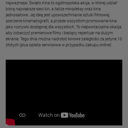
najważniejsi. Święto Kina to ogólnopolska akcja, w której udział
biorą największe sieci kin, a także minipleksy oraz kina
jednosalowe. Jej ideą jest upowszechnianie sztuki filmowej,
szerzenie kinematografii, a przede wszystkim promowanie kina
jako rozrywki dostępnej dla wszystkich. To niepowtarzalna okazja,
aby zobaczyć premierowe filmy i bieżący repertuar na dużym
ekranie. Tego dnia można nadrobić kinowe zaległości za jedyne 10
złotych (plus opłata serwisowa w przypadku zakupu online).