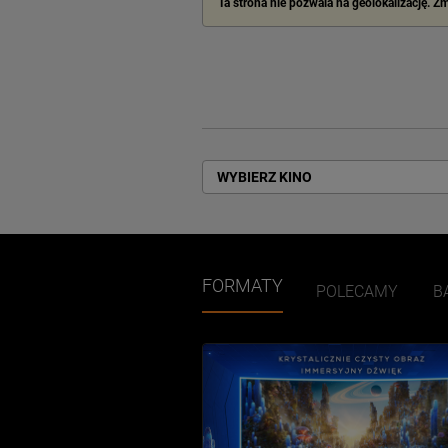
Ta strona nie pozwala na geolokalizację. Z
WYBIERZ KINO
FORMATY
POLECAMY
B