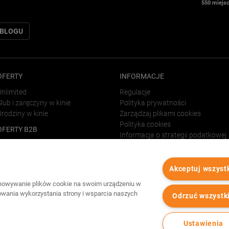
550 miejsc
 BLOGU
OFERTY
INFORMACJE
Unlimited
Regulacje
lub i zaręczyny w kinie
Polityka prywatności
Urodziny w kinie
Zarządzaj plikami cookies
Polityka cookies
OFERTY B2B
Informacja o strategii podatkowej
Vouchery dla firm
LINKI
Wynajem sal kinowych
Wynajem strefy VIP
Forum Film Poland
Akceptuj wszyst
Reklama w kinach
chowywanie plików cookie na swoim urządzeniu w
zowania wykorzystania strony i wsparcia naszych
Odrzuć wszystk
Wszystkie prawa zastrzeżone Cinema City
2026
©
Ustawienia