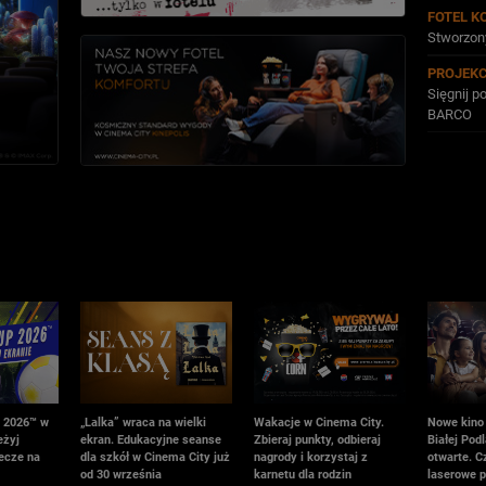
FOTEL K
Stworzony
PROJEK
Sięgnij 
BARCO
 2026™ w
„Lalka” wraca na wielki
Wakacje w Cinema City.
Nowe kino
eżyj
ekran. Edukacyjne seanse
Zbieraj punkty, odbieraj
Białej Podl
ecze na
dla szkół w Cinema City już
nagrody i korzystaj z
otwarte. C
od 30 września
karnetu dla rodzin
laserowe p