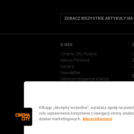
ZOBACZ WSZYSTKIE ARTYKUŁY NA
O NAS
Cinema City Poland
Newsy Filmowe
Ś
Kariera
Newsletter
Centrum Wsparcia Klienta
Klikając „Akceptuj wszystkie”, wyrażasz zgodę na prze
celu usprawnienia korzystania z nawigacji strony, anali
działań marketingowych.
Więcej informacji