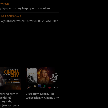
OMFORT
 byś poczuł się lżejszy niż powietrze
CJA LASEROWA
po wyjątkowe wrażenia wizualne z LASER BY
 Cinema City w
„Narodziny gwiazdy” na
askiej już
Ladies Night w Cinema City
ztery sale,
rojektory i ponad