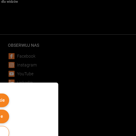
 dla widzów
OBSERWUJ NAS
Facebook
Instagram
YouTube
LinkedIn
POBIERZ APLIKACJĘ
kie
Android
iOS
ie