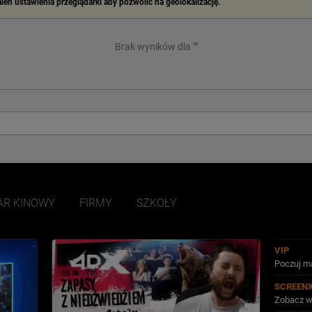
mień ustawienia przeglądarki aby pozwolić na geolokalizację.
Brak wyników dla ""
AR KINOWY
FIRMY
SZKOŁY
VIP
Poczuj ma
SCREEN
Zobacz w