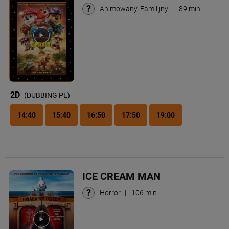
Animowany, Familijny
|
89 min
2D
(DUBBING PL)
14:40
15:40
16:50
17:50
19:00
ICE CREAM MAN
Horror
|
106 min