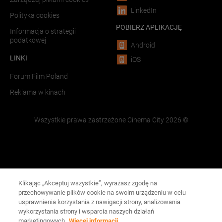
LinkedIn
Polityka cookies
POBIERZ APLIKACJĘ
Informacja o strategii
podatkowej
Android
LINKI
iOS
Forum Film Poland
Reklama w kinach
Wszystkie prawa zastrzeżone Cinema City
2026
©
Klikając „Akceptuj wszystkie”, wyrażasz zgodę na
przechowywanie plików cookie na swoim urządzeniu w celu
usprawnienia korzystania z nawigacji strony, analizowania
wykorzystania strony i wsparcia naszych działań
marketingowych.
Więcej informacji