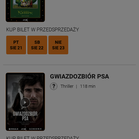
KUP BILET W PRZEDSPRZEDAŻY
PT
SB
NIE
SIE 21
SIE 22
SIE 23
GWIAZDOZBIÓR PSA
Thriller
|
118 min
KUP BILET W PRZEDSPRZEDAŻY