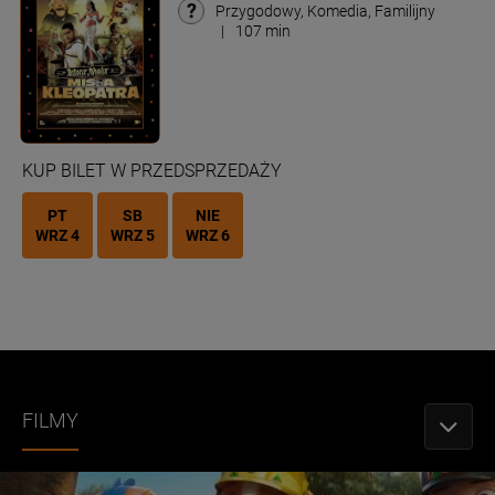
Przygodowy, Komedia, Familijny
|
107 min
KUP BILET W PRZEDSPRZEDAŻY
PT
SB
NIE
WRZ 4
WRZ 5
WRZ 6
FILMY
PRZEŁĄ