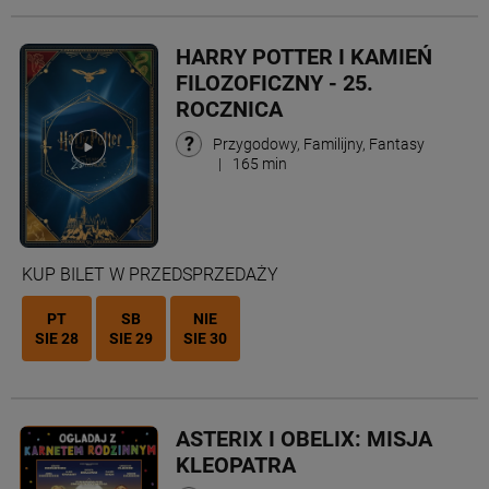
HARRY POTTER I KAMIEŃ
FILOZOFICZNY - 25.
ROCZNICA
Przygodowy, Familijny, Fantasy
|
165 min
KUP BILET W PRZEDSPRZEDAŻY
PT
SB
NIE
SIE 28
SIE 29
SIE 30
ASTERIX I OBELIX: MISJA
KLEOPATRA