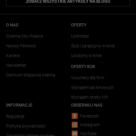
ZOBACZ WSZYSTKIE ARTYKUŁY NA BLOGU
O NAS
OFERTY
Cinema City Poland
Unlimited
Newsy Filmowe
Ślub i zaręczyny w kinie
Kariera
Urodziny w kinie
Newsletter
OFERTY B2B
Centrum Wsparcia Klienta
Vouchery dla firm
Wynajem sal kinowych
Wynajem strefy VIP
INFORMACJE
OBSERWUJ NAS
Facebook
Regulacje
Instagram
Polityka prywatności
YouTube
Zarządzaj plikami cookies