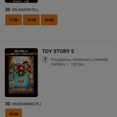
2D
EN (NAPISY PL)
17:00
19:30
20:40
TOY STORY 5
Przygodowy, Animowany, Komedia,
Familijny
|
102 min
2D
EN (DUBBING PL)
15:00