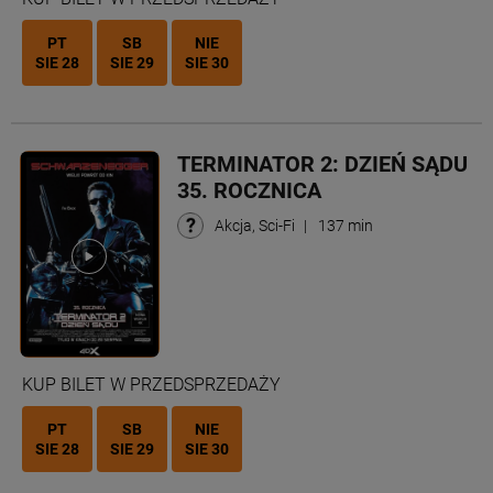
PT
SB
NIE
SIE 28
SIE 29
SIE 30
TERMINATOR 2: DZIEŃ SĄDU
35. ROCZNICA
Akcja, Sci-Fi
|
137 min
KUP BILET W PRZEDSPRZEDAŻY
PT
SB
NIE
SIE 28
SIE 29
SIE 30