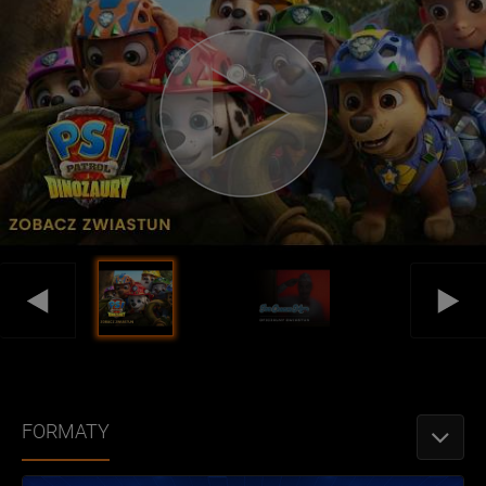
FORMATY
PRZEŁǶ