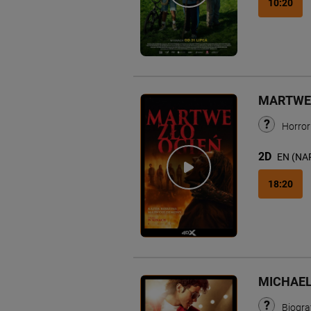
10:20
MARTWE 
Horro
2D
EN (NA
18:20
MICHAE
Biogra