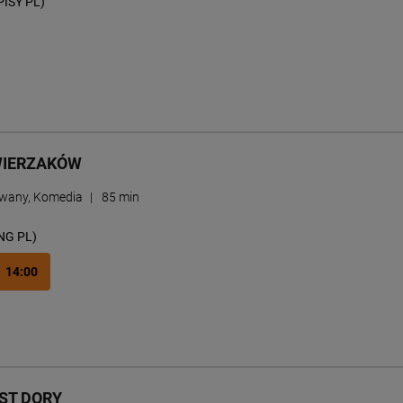
PISY PL)
WIERZAKÓW
wany, Komedia
|
85 min
NG PL)
14:00
EST DORY