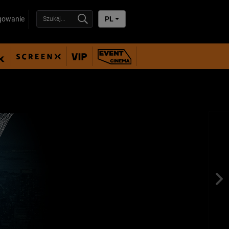
owanie
PL