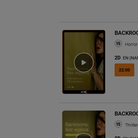
BACKROO
Horro
2D
EN (NA
22:00
BACKROO
Thrille