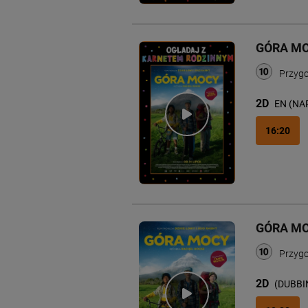
GÓRA M
Przygo
2D
EN (NA
16:20
GÓRA MO
Przygo
2D
(DUBBI