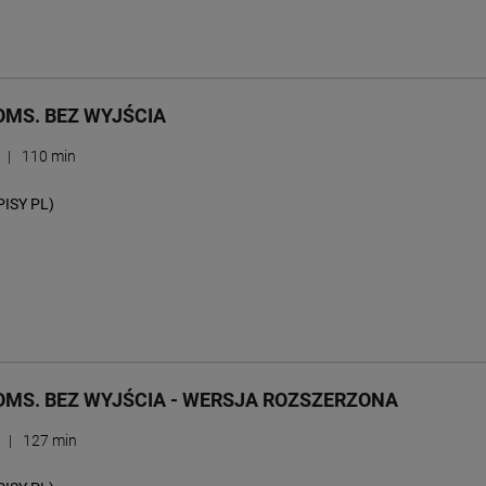
MS. BEZ WYJŚCIA
r
|
110 min
PISY PL)
MS. BEZ WYJŚCIA - WERSJA ROZSZERZONA
r
|
127 min