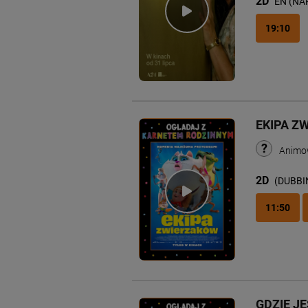
2D
EN (NA
19:10
EKIPA Z
Animo
2D
(DUBBI
11:50
GDZIE J