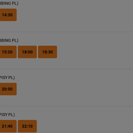
BBING PL)
14:30
BBING PL)
15:20
18:00
18:30
PISY PL)
20:50
PISY PL)
21:40
22:10