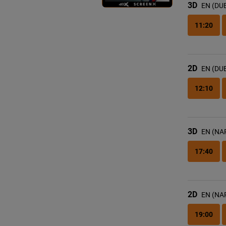
3D
EN (DU
11:20
2D
EN (DU
12:10
3D
EN (NA
17:40
2D
EN (NA
19:00