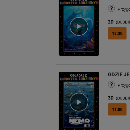
Przyg
2D
(DUBBI
13:30
GDZIE J
Przygo
3D
(DUBBI
11:00