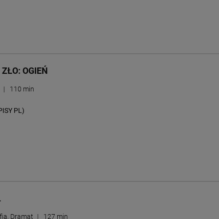
ZŁO: OGIEŃ
r
|
110 min
PISY PL)
L
fia, Dramat
|
127 min