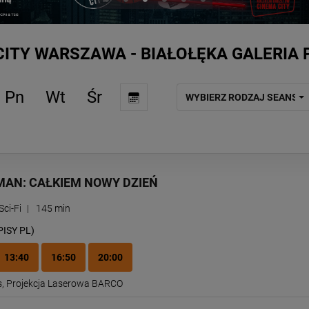
CITY WARSZAWA - BIAŁOŁĘKA GALERIA
Pn
Wt
Śr
WYBIERZ RODZAJ SEANSU
MAN: CAŁKIEM NOWY DZIEŃ
Sci-Fi
|
145 min
PISY PL)
13:40
16:50
20:00
s
,
Projekcja Laserowa BARCO