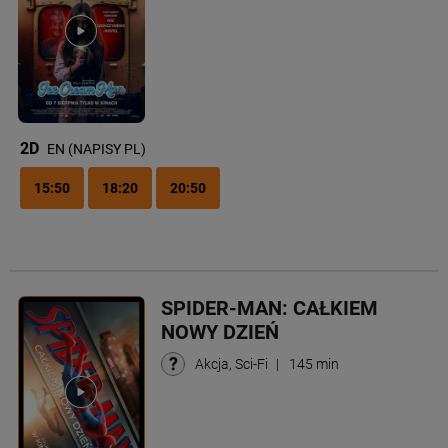
2D
EN (NAPISY PL)
15:50
18:20
20:50
SPIDER-MAN: CAŁKIEM
NOWY DZIEŃ
Akcja, Sci-Fi
|
145 min