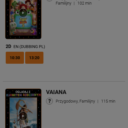
Familijny
|
102 min
2D
EN (DUBBING PL)
10:30
13:20
VAIANA
Przygodowy, Familijny
|
115 min