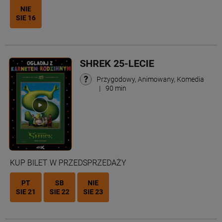
NIE
SIE 16
SHREK 25-LECIE
Przygodowy, Animowany, Komedia
|
90 min
KUP BILET W PRZEDSPRZEDAŻY
PT
SB
NIE
SIE 21
SIE 22
SIE 23