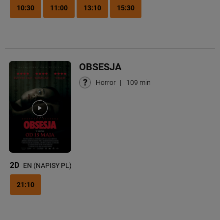
10:30
11:00
13:10
15:30
OBSESJA
Horror
|
109 min
2D
EN (NAPISY PL)
21:10