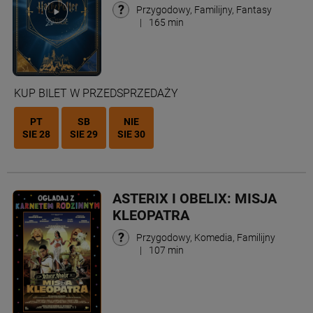
Przygodowy, Familijny, Fantasy
|
165 min
KUP BILET W PRZEDSPRZEDAŻY
PT
SB
NIE
SIE 28
SIE 29
SIE 30
ASTERIX I OBELIX: MISJA
KLEOPATRA
Przygodowy, Komedia, Familijny
|
107 min