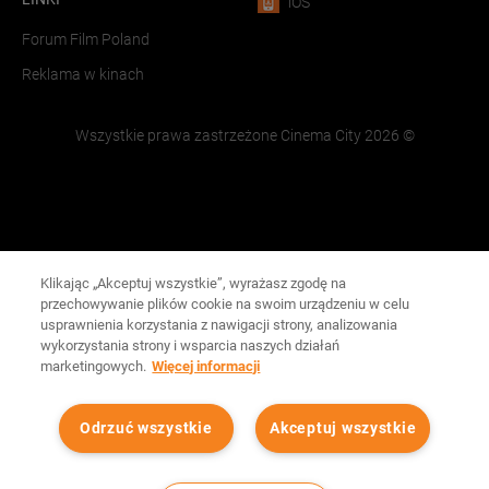
iOS
Forum Film Poland
Reklama w kinach
Wszystkie prawa zastrzeżone Cinema City
2026
©
Klikając „Akceptuj wszystkie”, wyrażasz zgodę na
przechowywanie plików cookie na swoim urządzeniu w celu
usprawnienia korzystania z nawigacji strony, analizowania
wykorzystania strony i wsparcia naszych działań
marketingowych.
Więcej informacji
Odrzuć wszystkie
Akceptuj wszystkie