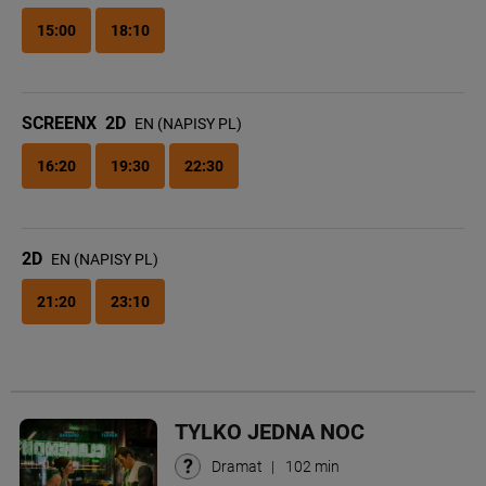
15:00
18:10
SCREENX
2D
EN (NAPISY PL)
16:20
19:30
22:30
2D
EN (NAPISY PL)
21:20
23:10
TYLKO JEDNA NOC
Dramat
|
102 min