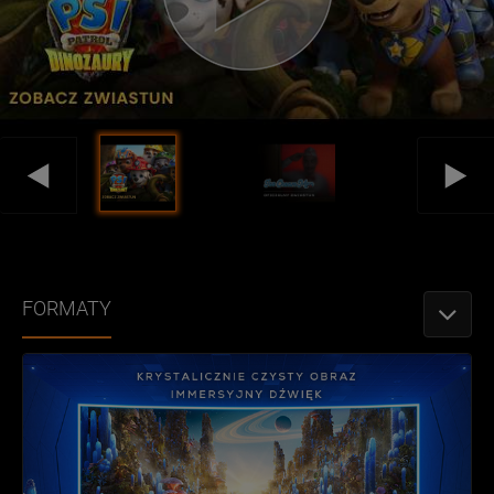
FORMATY
PRZEŁǶ