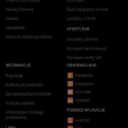
Cinema City Poland
Unlimited
Newsy Filmowe
Ślub i zaręczyny w kinie
Kariera
Urodziny w kinie
Newsletter
OFERTY B2B
Centrum Wsparcia Klienta
Vouchery dla firm
Wynajem sal kinowych
Wynajem strefy VIP
INFORMACJE
OBSERWUJ NAS
Facebook
Regulacje
Instagram
Polityka prywatności
YouTube
Zarządzaj plikami cookies
LinkedIn
Polityka cookies
POBIERZ APLIKACJĘ
Informacja o strategii
podatkowej
Android
LINKI