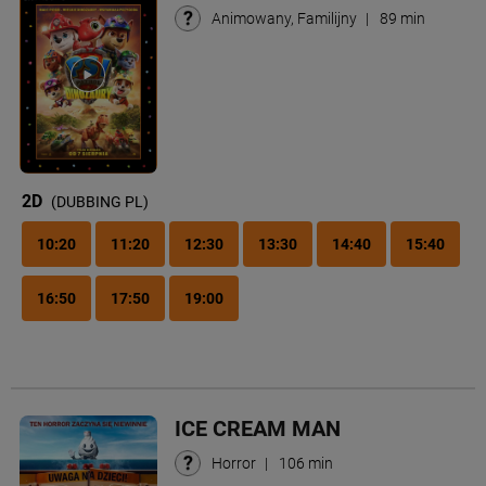
Animowany, Familijny
|
89 min
2D
(DUBBING PL)
10:20
11:20
12:30
13:30
14:40
15:40
16:50
17:50
19:00
ICE CREAM MAN
Horror
|
106 min