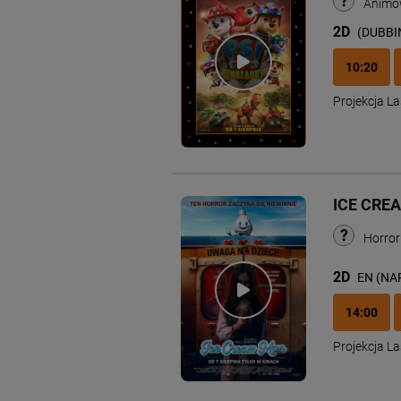
Animow
2D
(DUBBI
10:20
Projekcja 
ICE CRE
Horro
2D
EN (NA
14:00
Projekcja 