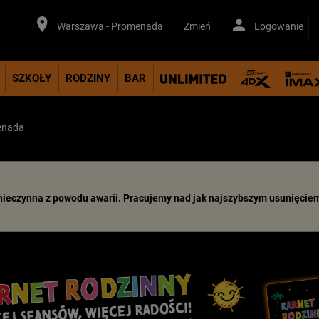
Warszawa - Promenada
Zmień
Logowanie
SZKOŁY
RODZINY
BAR
enada
 nieczynna z powodu awarii. Pracujemy nad jak najszybszym usunięciem