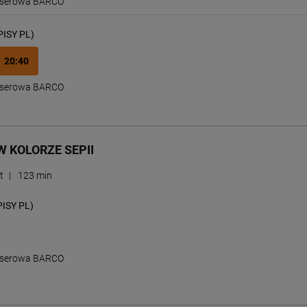
Laserowa BARCO
PISY PL)
20:40
Laserowa BARCO
W KOLORZE SEPII
t
|
123 min
ISY PL)
Laserowa BARCO