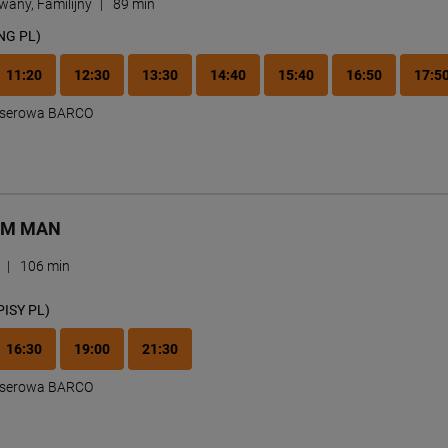
any, Familijny
|
89 min
NG PL)
11:20
12:30
13:30
14:40
15:40
16:50
17:5
Laserowa BARCO
AM MAN
r
|
106 min
PISY PL)
16:30
19:00
21:30
Laserowa BARCO