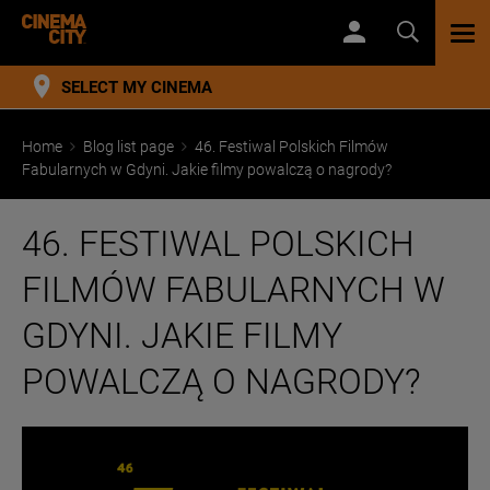
TOG
NAV
SELECT MY CINEMA
Home
Blog list page
46. Festiwal Polskich Filmów
Fabularnych w Gdyni. Jakie filmy powalczą o nagrody?
46. FESTIWAL POLSKICH
FILMÓW FABULARNYCH W
GDYNI. JAKIE FILMY
POWALCZĄ O NAGRODY?