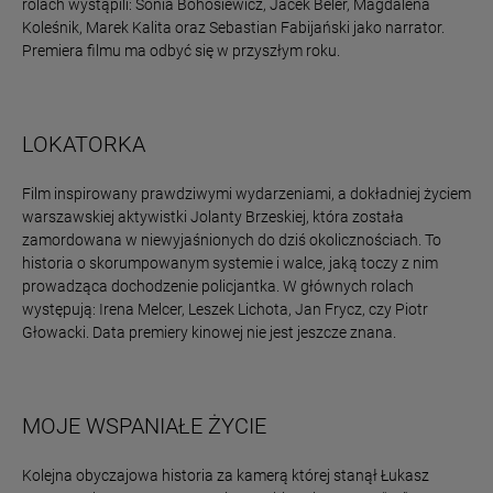
rolach wystąpili: Sonia Bohosiewicz, Jacek Beler, Magdalena
Koleśnik, Marek Kalita oraz Sebastian Fabijański jako narrator.
Premiera filmu ma odbyć się w przyszłym roku.
LOKATORKA
Film inspirowany prawdziwymi wydarzeniami, a dokładniej życiem
warszawskiej aktywistki Jolanty Brzeskiej, która została
zamordowana w niewyjaśnionych do dziś okolicznościach. To
historia o skorumpowanym systemie i walce, jaką toczy z nim
prowadząca dochodzenie policjantka. W głównych rolach
występują: Irena Melcer, Leszek Lichota, Jan Frycz, czy Piotr
Głowacki. Data premiery kinowej nie jest jeszcze znana.
MOJE WSPANIAŁE ŻYCIE
Kolejna obyczajowa historia za kamerą której stanął Łukasz