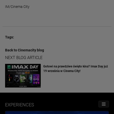
IM/Cinema City
Tags:
Back to Cinemacity blog
NEXT BLOG ARTICLE
Gotowi na prawdziwe święto kina? Imax Day już
19 września w Cinema City!
EXPERIENCES
TOGGL