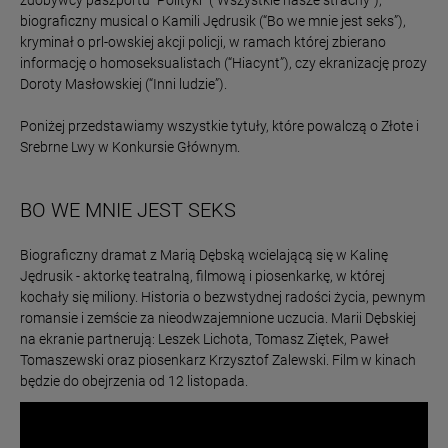
zdobywcy paszportu “Polityki” (”Wszystkie nasze strachy”),
biograficzny musical o Kamili Jędrusik (“Bo we mnie jest seks”),
kryminał o prl-owskiej akcji policji, w ramach której zbierano
informację o homoseksualistach (“Hiacynt”), czy ekranizację prozy
Doroty Masłowskiej (“Inni ludzie”).
Poniżej przedstawiamy wszystkie tytuły, które powalczą o Złote i
Srebrne Lwy w Konkursie Głównym.
BO WE MNIE JEST SEKS
Biograficzny dramat z Marią Dębską wcielającą się w Kalinę
Jędrusik - aktorkę teatralną, filmową i piosenkarkę, w której
kochały się miliony. Historia o bezwstydnej radości życia, pewnym
romansie i zemście za nieodwzajemnione uczucia. Marii Dębskiej
na ekranie partnerują: Leszek Lichota, Tomasz Ziętek, Paweł
Tomaszewski oraz piosenkarz Krzysztof Zalewski. Film w kinach
będzie do obejrzenia od 12 listopada.