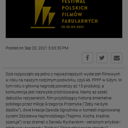
Posted on Sep 20, 2021 3:03:35 PM
Dziś rozpoczęło się jedno z najważniejszych wydarzeń filmowych
w roku na naszym rodzimym podwórku, czyli 46. FPFF w Gdyni. W
tym roku o główną nagrodę powalczy aż 13 produkcji, a
konkurencja jest niezwykle zróżnicowana. Mamy aż sześć
debiutów reżyserskich, film przybliżający historię śmiertelnie
pobitego przez milicję Grzegorza Przemyka (“Żeby nie było
śladów”), dwie kreacje Dawida Ogrodnika w komedii inspirowanej
życiem Zdzisława Najmrodzkiego (“Najmro. Kocha, kradnie,
szanuje”) oraz dramat o Danielu Rycharskim - cenionym artyście i