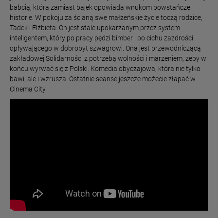
babcią, która zamiast bajek opowiada wnukom powstańcze
historie. W pokoju za ścianą swe małżeńskie życie toczą rodzice,
Tadek i Elżbieta. On jest stale upokarzanym przez system
inteligentem, który po pracy pędzi bimber i po cichu zazdrości
opływającego w dobrobyt szwagrowi. Ona jest przewodniczącą
zakładowej Solidarności z potrzebą wolności i marzeniem, żeby w
końcu wyrwać się z Polski. Komedia obyczajowa, która nie tylko
bawi, ale i wzrusza. Ostatnie seanse jeszcze możecie złapać w
Cinema City.