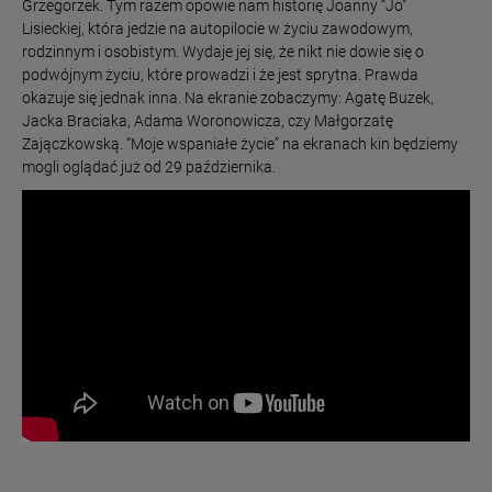
Grzegorzek. Tym razem opowie nam historię Joanny “Jo”
Lisieckiej, która jedzie na autopilocie w życiu zawodowym,
rodzinnym i osobistym. Wydaje jej się, że nikt nie dowie się o
podwójnym życiu, które prowadzi i że jest sprytna. Prawda
okazuje się jednak inna. Na ekranie zobaczymy: Agatę Buzek,
Jacka Braciaka, Adama Woronowicza, czy Małgorzatę
Zajączkowską. “Moje wspaniałe życie” na ekranach kin będziemy
mogli oglądać już od 29 października.