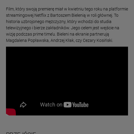
Film, który swoją premierę miał w kwietniu tego roku na platformie
streamingowej Netflix z Bartoszem Bielenią w roli głównej. To
historia uzbrojonego mężczyzny, który wchodzi do studia
telewizyjnego i bierze zakładników. Jego celem jest wejście na
wizję podczas prime time’u. Bieleni na ekranie partnerują
Magdalena Popławska, Andrzej Kłak, czy Cezary Kosiński.