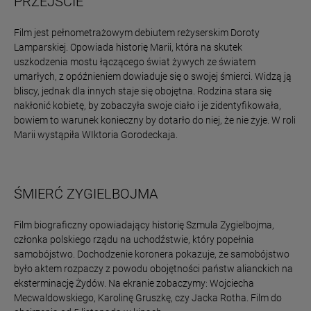
PRZEJŚCIE
Film jest pełnometrażowym debiutem reżyserskim Doroty
Lamparskiej. Opowiada historię Marii, która na skutek
uszkodzenia mostu łączącego świat żywych ze światem
umarłych, z opóźnieniem dowiaduje się o swojej śmierci. Widzą ją
bliscy, jednak dla innych staje się obojętna. Rodzina stara się
nakłonić kobietę, by zobaczyła swoje ciało i je zidentyfikowała,
bowiem to warunek konieczny by dotarło do niej, że nie żyje. W roli
Marii wystąpiła WIktoria Gorodeckaja.
ŚMIERĆ ZYGIELBOJMA
Film biograficzny opowiadający historię Szmula Zygielbojma,
członka polskiego rządu na uchodźstwie, który popełnia
samobójstwo. Dochodzenie koronera pokazuje, że samobójstwo
było aktem rozpaczy z powodu obojętności państw alianckich na
eksterminację Żydów. Na ekranie zobaczymy: Wojciecha
Mecwaldowskiego, Karolinę Gruszkę, czy Jacka Rotha. Film do