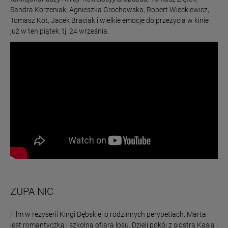
Sandra Korzeniak, Agnieszka Grochowska, Robert Więckiewicz,
Tomasz Kot, Jacek Braciak i wielkie emocje do przeżycia w kinie
już w ten piątek, tj. 24 września.
ZUPA NIC
Film w reżyserii Kingi Dębskiej o rodzinnych perypetiach. Marta
jest romantyczką i szkolną ofiarą losu. Dzieli pokój z siostrą Kasią i