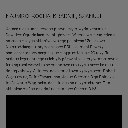
NAJMRO. KOCHA, KRADNIE, SZANUJE
Komedia akcji inspirowana prawdziwymi wydarzeniami z
Dawidem Ogrodnikiem w roli głównej. W kogo wcieli się jeden z
najzdolniejszych aktorów swojego pokolenia? Zdzisława
Najmrodzkiego, który w czasach PRL-u okradał Pewexy i
ośmieszał organy ścigania, uciekając im łącznie 29 razy. To
historia legendarnego celebryty półświatka, który wraz ze swoją
ferajną robił wszystko by nadać swojemu życiu nieco koloru i
dobrej zabawy. Aktorowi na ekranie towarzyszyć będą: Robert
Więckiewicz, Rafał Zawierucha, Jakub Gierszał, Olga Bołądź, a
także Marta Wągrocka, debiutująca na dużym ekranie. Film
aktualnie można oglądać na ekranach Cinema City!