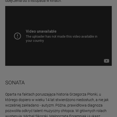
obejrzenia od 5 listopada w kinach.
SONATA
Oparta na faktach poruszająca historia Grzegorza Płonki, u
którego dopiero w wieku 14 lat stwierdzono niedosłuch, a nie jak
wcześniej zakładano - autyzm. Późna, prawidłowa diagnoza
pozwoliła odkryć talent muzyczny chłopca. W głównych rolach
występują: Michał Sikorski, Małgorzata Foremniak i Łukasz