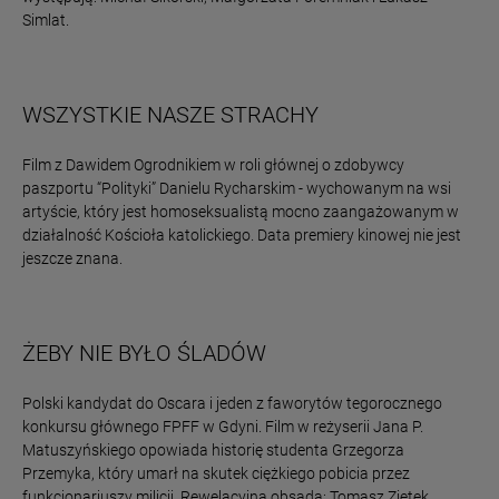
Simlat.
WSZYSTKIE NASZE STRACHY
Film z Dawidem Ogrodnikiem w roli głównej o zdobywcy
paszportu “Polityki” Danielu Rycharskim - wychowanym na wsi
artyście, który jest homoseksualistą mocno zaangażowanym w
działalność Kościoła katolickiego. Data premiery kinowej nie jest
jeszcze znana.
ŻEBY NIE BYŁO ŚLADÓW
Polski kandydat do Oscara i jeden z faworytów tegorocznego
konkursu głównego FPFF w Gdyni. Film w reżyserii Jana P.
Matuszyńskiego opowiada historię studenta Grzegorza
Przemyka, który umarł na skutek ciężkiego pobicia przez
funkcjonariuszy milicji. Rewelacyjna obsada: Tomasz Ziętek,