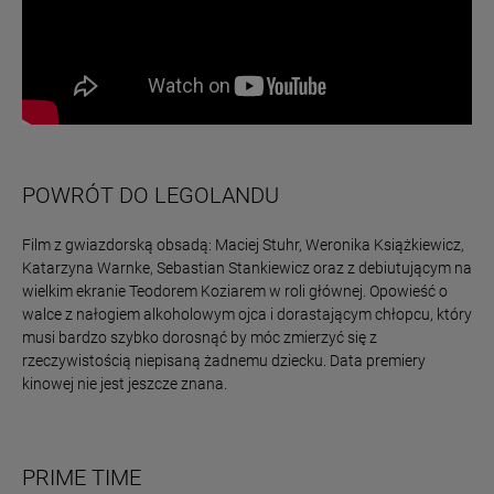
POWRÓT DO LEGOLANDU
Film z gwiazdorską obsadą: Maciej Stuhr, Weronika Książkiewicz,
Katarzyna Warnke, Sebastian Stankiewicz oraz z debiutującym na
wielkim ekranie Teodorem Koziarem w roli głównej. Opowieść o
walce z nałogiem alkoholowym ojca i dorastającym chłopcu, który
musi bardzo szybko dorosnąć by móc zmierzyć się z
rzeczywistością niepisaną żadnemu dziecku. Data premiery
kinowej nie jest jeszcze znana.
PRIME TIME