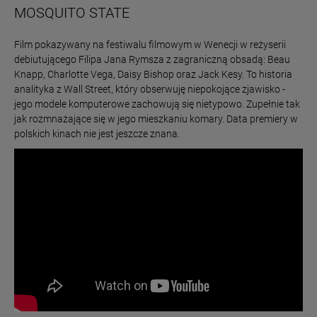
MOSQUITO STATE
Film pokazywany na festiwalu filmowym w Wenecji w reżyserii
debiutującego Filipa Jana Rymsza z zagraniczną obsadą: Beau
Knapp, Charlotte Vega, Daisy Bishop oraz Jack Kesy. To historia
analityka z Wall Street, który obserwuję niepokojące zjawisko -
jego modele komputerowe zachowują się nietypowo. Zupełnie tak
jak rozmnażające się w jego mieszkaniu komary. Data premiery w
polskich kinach nie jest jeszcze znana.