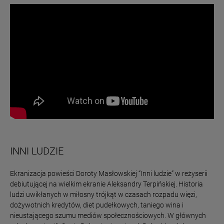
INNI LUDZIE
Ekranizacja powieści Doroty Masłowskiej “Inni ludzie” w reżyserii
debiutującej na wielkim ekranie Aleksandry Terpińskiej. Historia
ludzi uwikłanych w miłosny trójkąt w czasach rozpadu więzi,
dożywotnich kredytów, diet pudełkowych, taniego wina i
nieustającego szumu mediów społecznościowych. W głównych