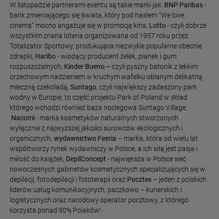
W listopadzie partnerami eventu są takie marki jak:
BNP Paribas
-
bank zmieniającego się świata, który pod hasłem “We love
cinema” mocno angażuje się w promocję kina,
Lotto
- czyli dobrze
wszystkim znana loteria organizowana od 1957 roku przez
Totalizator Sportowy, produkująca niezwykle popularne obecnie
zdrapki,
Haribo
- wiodący producent żelek, pianek i gum
rozpuszczalnych,
Kinder Bueno
– czyli pyszny batonik z lekkim
orzechowym nadzieniem w kruchym wafelku oblanym delikatną
mleczną czekoladą,
Suntago
, czyli największy zadaszony park
wodny w Europie, to część projektu Park of Poland w skład
którego wchodzi również baza noclegowa Suntago Village,
Nacomi
- marka kosmetyków naturalnych stworzonych
wyłącznie z najwyższej jakości surowców ekologicznych i
organicznych,
wydawnictwo Feeria
– marka, która od wielu lat
współtworzy rynek wydawniczy w Polsce, a ich siłą jest pasja i
miłość do książek,
DepilConcept
- największa w Polsce sieć
nowoczesnych gabinetów kosmetycznych specjalizujących się w
depilacji, fotodepilacji i fototerapii oraz
Pocztex
– jeden z polskich
liderów usług komunikacyjnych, paczkowo – kurierskich i
logistycznych oraz narodowy operator pocztowy, z którego
korzysta ponad 90% Polaków!