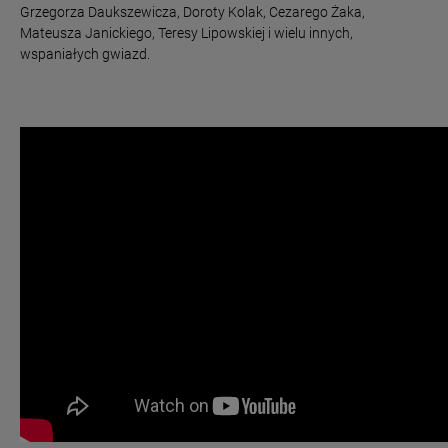
Grzegorza Daukszewicza, Doroty Kolak, Cezarego Żaka,
Mateusza Janickiego, Teresy Lipowskiej i wielu innych,
wspaniałych gwiazd.