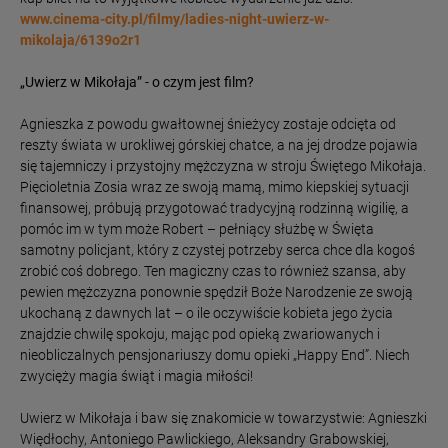
www.cinema-city.pl/filmy/ladies-night-uwierz-w-
mikolaja/6139o2r1
„Uwierz w Mikołaja” - o czym jest film?
Agnieszka z powodu gwałtownej śnieżycy zostaje odcięta od
reszty świata w urokliwej górskiej chatce, a na jej drodze pojawia
się tajemniczy i przystojny mężczyzna w stroju Świętego Mikołaja.
Pięcioletnia Zosia wraz ze swoją mamą, mimo kiepskiej sytuacji
finansowej, próbują przygotować tradycyjną rodzinną wigilię, a
pomóc im w tym może Robert – pełniący służbę w Święta
samotny policjant, który z czystej potrzeby serca chce dla kogoś
zrobić coś dobrego. Ten magiczny czas to również szansa, aby
pewien mężczyzna ponownie spędził Boże Narodzenie ze swoją
ukochaną z dawnych lat – o ile oczywiście kobieta jego życia
znajdzie chwilę spokoju, mając pod opieką zwariowanych i
nieobliczalnych pensjonariuszy domu opieki „Happy End”. Niech
zwycięży magia świąt i magia miłości!
Uwierz w Mikołaja i baw się znakomicie w towarzystwie: Agnieszki
Więdłochy, Antoniego Pawlickiego, Aleksandry Grabowskiej,