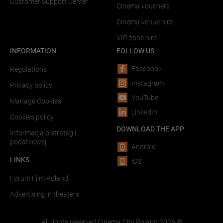
Customer Support Center
Cinema vouchers
Cinema venue hire
VIP zone hire
INFORMATION
FOLLOW US
Facebook
Regulations
Instagram
Privacy policy
YouTube
Manage Cookies
LinkedIn
Cookies policy
DOWNLOAD THE APP
Informacja o strategii
podatkowej
Android
LINKS
iOS
Forum Film Poland
Advertising in theaters
All rights reserved Cinema City Poland
2026
©