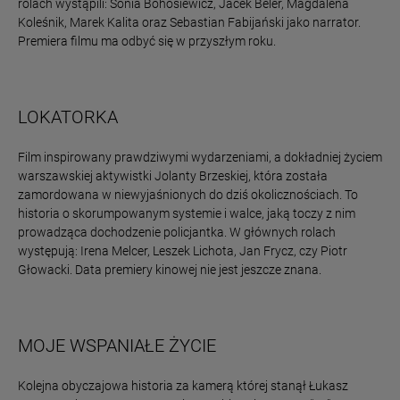
rolach wystąpili: Sonia Bohosiewicz, Jacek Beler, Magdalena
Koleśnik, Marek Kalita oraz Sebastian Fabijański jako narrator.
Premiera filmu ma odbyć się w przyszłym roku.
LOKATORKA
Film inspirowany prawdziwymi wydarzeniami, a dokładniej życiem
warszawskiej aktywistki Jolanty Brzeskiej, która została
zamordowana w niewyjaśnionych do dziś okolicznościach. To
historia o skorumpowanym systemie i walce, jaką toczy z nim
prowadząca dochodzenie policjantka. W głównych rolach
występują: Irena Melcer, Leszek Lichota, Jan Frycz, czy Piotr
Głowacki. Data premiery kinowej nie jest jeszcze znana.
MOJE WSPANIAŁE ŻYCIE
Kolejna obyczajowa historia za kamerą której stanął Łukasz