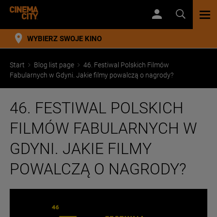
TOG
NAV
WYBIERZ SWOJE KINO
Start
Blog list page
46. Festiwal Polskich Filmów
Fabularnych w Gdyni. Jakie filmy powalczą o nagrody?
46. FESTIWAL POLSKICH
FILMÓW FABULARNYCH W
GDYNI. JAKIE FILMY
POWALCZĄ O NAGRODY?