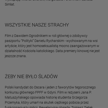
Simlat.
WSZYSTKIE NASZE STRACHY
Film z Dawidem Ogrodnikiem w roli głównej o zdobywcy
paszportu “Polityki” Danielu Rycharskim - wychowanym na wsi
artyście, który jest homoseksualistą mocno zaangażowanym w
działalność Kościoła katolickiego. Data premiery kinowej nie jest
jeszcze znana.
ŻEBY NIE BYŁO ŚLADÓW
Polski kandydat do Oscara i jeden z faworytów tegorocznego
konkursu głównego FPFF w Gdyni. Film w reżyserii Jana P.
Matuszyńskiego opowiada historię studenta Grzegorza
Przemyka, który umarł na skutek ciężkiego pobicia przez
funkcjonariuszy milicji. Rewelacyjna obsada: Tomasz Ziętek,