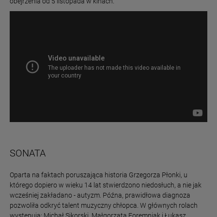
obejrzenia od 5 listopada w kinach.
SONATA
Oparta na faktach poruszająca historia Grzegorza Płonki, u
którego dopiero w wieku 14 lat stwierdzono niedosłuch, a nie jak
wcześniej zakładano - autyzm. Późna, prawidłowa diagnoza
pozwoliła odkryć talent muzyczny chłopca. W głównych rolach
występują: Michał Sikorski, Małgorzata Foremniak i Łukasz