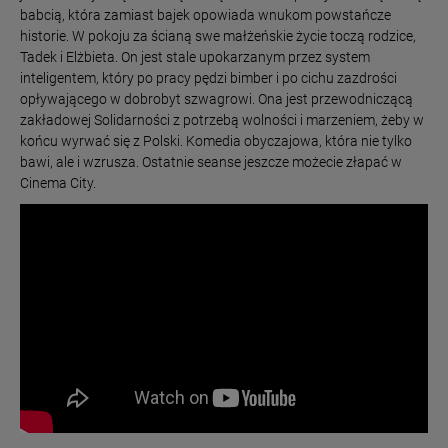
babcią, która zamiast bajek opowiada wnukom powstańcze
historie. W pokoju za ścianą swe małżeńskie życie toczą rodzice,
Tadek i Elżbieta. On jest stale upokarzanym przez system
inteligentem, który po pracy pędzi bimber i po cichu zazdrości
opływającego w dobrobyt szwagrowi. Ona jest przewodniczącą
zakładowej Solidarności z potrzebą wolności i marzeniem, żeby w
końcu wyrwać się z Polski. Komedia obyczajowa, która nie tylko
bawi, ale i wzrusza. Ostatnie seanse jeszcze możecie złapać w
Cinema City.