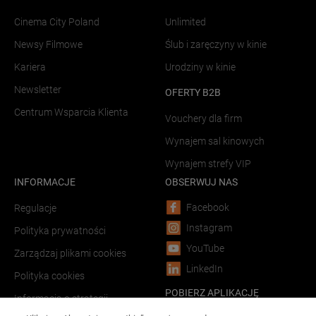
Cinema City Poland
Unlimited
Newsy Filmowe
Ślub i zaręczyny w kinie
Kariera
Urodziny w kinie
Newsletter
OFERTY B2B
Centrum Wsparcia Klienta
Vouchery dla firm
Wynajem sal kinowych
Wynajem strefy VIP
INFORMACJE
OBSERWUJ NAS
Facebook
Regulacje
Instagram
Polityka prywatności
YouTube
Zarządzaj plikami cookies
LinkedIn
Polityka cookies
POBIERZ APLIKACJĘ
Informacja o strategii
podatkowej