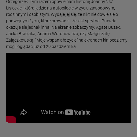
Grzegorzek. Tym razem opowie nam historię Joanny “Jo”
Lisieckiej, która jedzie na autopilocie w życiu zawodowym,
rodzinnym i osobistym. Wydaje jej się, że nikt nie dowie się o
podwójnym życiu, które prowadzi i że jest sprytna. Prawda
okazuje się jednak inna. Na ekranie zobaczymy: Agatę Buzek,
Jacka Braciaka, Adama Woronowicza, czy Małgorzatę
Zajączkowską. “Moje wspaniałe życie” na ekranach kin będziemy
mogli oglądać już od 29 października.