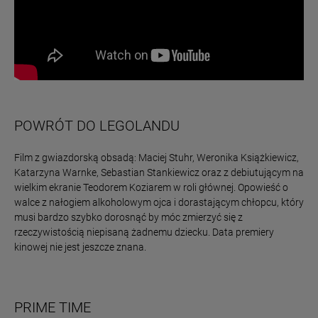
POWRÓT DO LEGOLANDU
Film z gwiazdorską obsadą: Maciej Stuhr, Weronika Książkiewicz,
Katarzyna Warnke, Sebastian Stankiewicz oraz z debiutującym na
wielkim ekranie Teodorem Koziarem w roli głównej. Opowieść o
walce z nałogiem alkoholowym ojca i dorastającym chłopcu, który
musi bardzo szybko dorosnąć by móc zmierzyć się z
rzeczywistością niepisaną żadnemu dziecku. Data premiery
kinowej nie jest jeszcze znana.
PRIME TIME