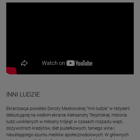
INNI LUDZIE
Ekranizacja powieści Doroty Masłowskiej “Inni ludzie” w reżyserii
debiutującej na wielkim ekranie Aleksandry Terpińskiej. Historia
ludzi uwikłanych w miłosny trójkąt w czasach rozpadu więzi,
dożywotnich kredytów, diet pudełkowych, taniego wina i
nieustającego szumu mediów społecznościowych. W głównych