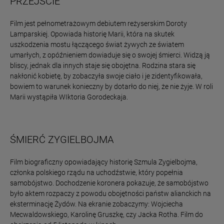
PRZEJŚCIE
Film jest pełnometrażowym debiutem reżyserskim Doroty
Lamparskiej. Opowiada historię Marii, która na skutek
uszkodzenia mostu łączącego świat żywych ze światem
umarłych, z opóźnieniem dowiaduje się o swojej śmierci. Widzą ją
bliscy, jednak dla innych staje się obojętna. Rodzina stara się
nakłonić kobietę, by zobaczyła swoje ciało i je zidentyfikowała,
bowiem to warunek konieczny by dotarło do niej, że nie żyje. W roli
Marii wystąpiła WIktoria Gorodeckaja.
ŚMIERĆ ZYGIELBOJMA
Film biograficzny opowiadający historię Szmula Zygielbojma,
członka polskiego rządu na uchodźstwie, który popełnia
samobójstwo. Dochodzenie koronera pokazuje, że samobójstwo
było aktem rozpaczy z powodu obojętności państw alianckich na
eksterminację Żydów. Na ekranie zobaczymy: Wojciecha
Mecwaldowskiego, Karolinę Gruszkę, czy Jacka Rotha. Film do