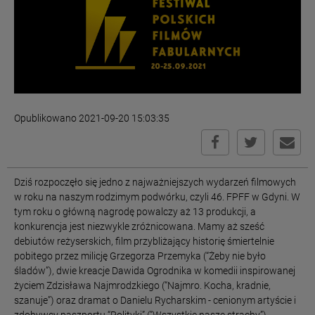
Opublikowano 2021-09-20 15:03:35
Dziś rozpoczęło się jedno z najważniejszych wydarzeń filmowych
w roku na naszym rodzimym podwórku, czyli 46. FPFF w Gdyni. W
tym roku o główną nagrodę powalczy aż 13 produkcji, a
konkurencja jest niezwykle zróżnicowana. Mamy aż sześć
debiutów reżyserskich, film przybliżający historię śmiertelnie
pobitego przez milicję Grzegorza Przemyka (“Żeby nie było
śladów”), dwie kreacje Dawida Ogrodnika w komedii inspirowanej
życiem Zdzisława Najmrodzkiego (“Najmro. Kocha, kradnie,
szanuje”) oraz dramat o Danielu Rycharskim - cenionym artyście i