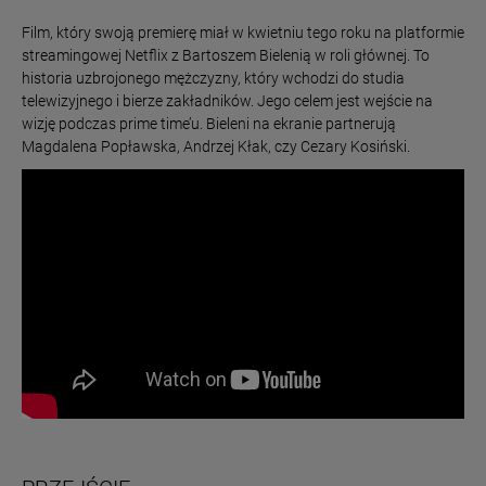
Film, który swoją premierę miał w kwietniu tego roku na platformie
streamingowej Netflix z Bartoszem Bielenią w roli głównej. To
historia uzbrojonego mężczyzny, który wchodzi do studia
telewizyjnego i bierze zakładników. Jego celem jest wejście na
wizję podczas prime time’u. Bieleni na ekranie partnerują
Magdalena Popławska, Andrzej Kłak, czy Cezary Kosiński.