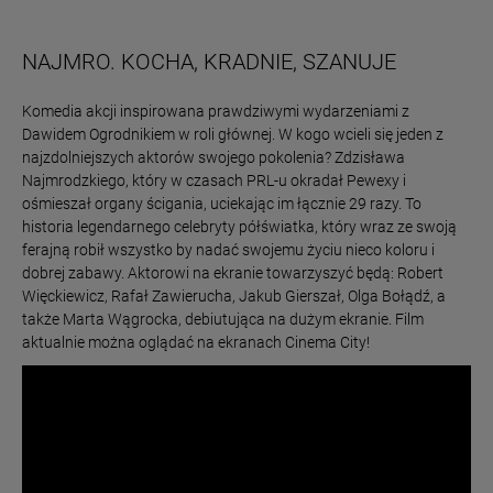
NAJMRO. KOCHA, KRADNIE, SZANUJE
Komedia akcji inspirowana prawdziwymi wydarzeniami z
Dawidem Ogrodnikiem w roli głównej. W kogo wcieli się jeden z
najzdolniejszych aktorów swojego pokolenia? Zdzisława
Najmrodzkiego, który w czasach PRL-u okradał Pewexy i
ośmieszał organy ścigania, uciekając im łącznie 29 razy. To
historia legendarnego celebryty półświatka, który wraz ze swoją
ferajną robił wszystko by nadać swojemu życiu nieco koloru i
dobrej zabawy. Aktorowi na ekranie towarzyszyć będą: Robert
Więckiewicz, Rafał Zawierucha, Jakub Gierszał, Olga Bołądź, a
także Marta Wągrocka, debiutująca na dużym ekranie. Film
aktualnie można oglądać na ekranach Cinema City!