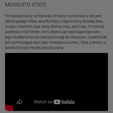
MOSQUITO STATE
Film pokazywany na festiwalu filmowym w Wenecji w reżyserii
debiutującego Filipa Jana Rymsza z zagraniczną obsadą: Beau
Knapp, Charlotte Vega, Daisy Bishop oraz Jack Kesy. To historia
analityka z Wall Street, który obserwuję niepokojące zjawisko -
jego modele komputerowe zachowują się nietypowo. Zupełnie tak
jak rozmnażające się w jego mieszkaniu komary. Data premiery w
polskich kinach nie jest jeszcze znana.