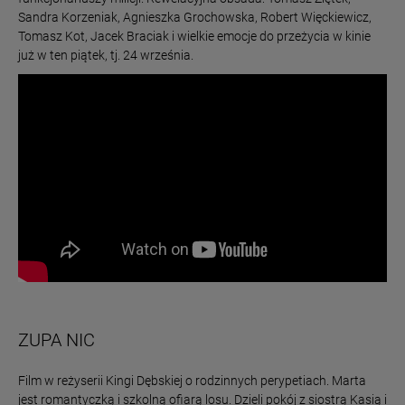
Sandra Korzeniak, Agnieszka Grochowska, Robert Więckiewicz,
Tomasz Kot, Jacek Braciak i wielkie emocje do przeżycia w kinie
już w ten piątek, tj. 24 września.
ZUPA NIC
Film w reżyserii Kingi Dębskiej o rodzinnych perypetiach. Marta
jest romantyczką i szkolną ofiarą losu. Dzieli pokój z siostrą Kasią i