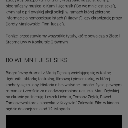
zdobywcy paszportu “Polityki” (”Wszystkie nasze strachy”),
biograficzny musical o Kamili Jędrusik (“Bo we mnie jest seks”),
kryminał o prl-owskiej akcji policji, w ramach której zbierano
informację o homoseksualistach (“Hiacynt”), czy ekranizację prozy
Doroty Masłowskiej (“Inni ludzie”).
Poniżej przedstawiamy wszystkie tytuły, które powalczą o Złote i
Srebrne Lwy w Konkursie Głównym.
BO WE MNIE JEST SEKS
Biograficzny dramat z Marią Dębską wcielającą się w Kalinę
Jędrusik - aktorkę teatralną, filmową i piosenkarkę, w której
kochały się miliony. Historia o bezwstydnej radości życia, pewnym
romansie i zemście za nieodwzajemnione uczucia. Marii Dębskiej
na ekranie partnerują: Leszek Lichota, Tomasz Ziętek, Paweł
Tomaszewski oraz piosenkarz Krzysztof Zalewski. Film w kinach
będzie do obejrzenia od 12 listopada.