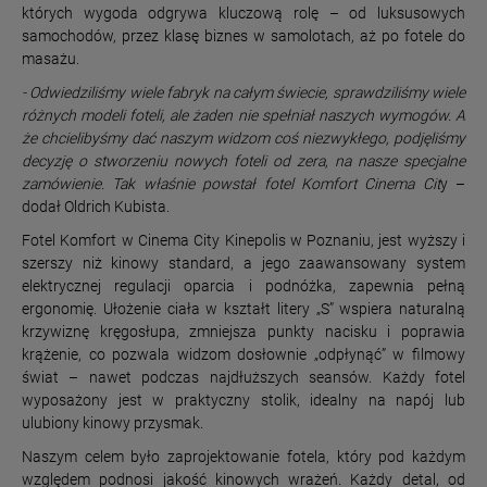
których wygoda odgrywa kluczową rolę – od luksusowych
samochodów, przez klasę biznes w samolotach, aż po fotele do
masażu.
- Odwiedziliśmy wiele fabryk na całym świecie, sprawdziliśmy wiele
różnych modeli foteli, ale żaden nie spełniał naszych wymogów. A
że chcielibyśmy dać naszym widzom coś niezwykłego, podjęliśmy
decyzję o stworzeniu nowych foteli od zera, na nasze specjalne
zamówienie. Tak właśnie powstał fotel Komfort Cinema Cit
y –
dodał Oldrich Kubista.
Fotel Komfort w Cinema City Kinepolis w Poznaniu, jest wyższy i
szerszy niż kinowy standard, a jego zaawansowany system
elektrycznej regulacji oparcia i podnóżka, zapewnia pełną
ergonomię. Ułożenie ciała w kształt litery „S” wspiera naturalną
krzywiznę kręgosłupa, zmniejsza punkty nacisku i poprawia
krążenie, co pozwala widzom dosłownie „odpłynąć” w filmowy
świat – nawet podczas najdłuższych seansów. Każdy fotel
wyposażony jest w praktyczny stolik, idealny na napój lub
ulubiony kinowy przysmak.
Naszym celem było zaprojektowanie fotela, który pod każdym
względem podnosi jakość kinowych wrażeń. Każdy detal, od