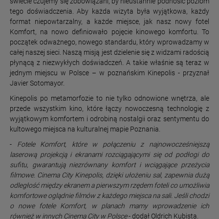
świecie czujemy się zobowiązani, by nieustannie podnosić poziom
tego doświadczenia. Aby każda wizyta była wyjątkowa, każdy
format niepowtarzalny, a każde miejsce, jak nasz nowy fotel
Komfort, na nowo definiowało pojęcie kinowego komfortu. To
początek odważnego, nowego standardu, który wprowadzamy w
całej naszej sieci. Naszą misją jest dzielenie się z widzami radością
płynącą z niezwykłych doświadczeń. A takie właśnie są teraz w
jednym miejscu w Polsce – w poznańskim Kinepolis - przyznał
Javier Sotomayor.
Kinepolis po metamorfozie to nie tylko odnowione wnętrza, ale
przede wszystkim kino, które łączy nowoczesną technologię z
wyjątkowym komfortem i odrobiną nostalgii oraz sentymentu do
kultowego miejsca na kulturalnej mapie Poznania.
-
Fotele Komfort, które w połączeniu z najnowocześniejszą
laserową projekcją i ekranami rozciągającymi się od podłogi do
sufitu, gwarantują niezrównany komfort i wciągające przeżycia
filmowe. Cinema City Kinepolis, dzięki ułożeniu sal, zapewnia dużą
odległość między ekranem a pierwszym rzędem foteli co umożliwia
komfortowe oglądnie filmów z każdego miejsca na sali. Jeśli chodzi
o nowe fotele Komfort, w planach mamy wprowadzenie ich
również w innych Cinema City w Polsce
- dodał Oldrich Kubista.