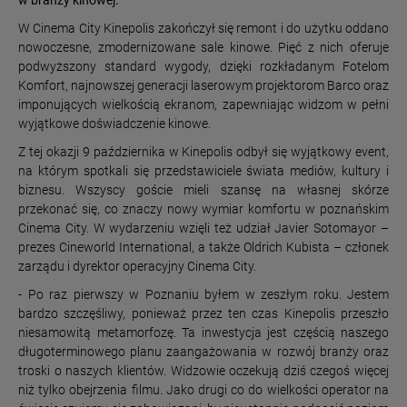
w branży kinowej.
W Cinema City Kinepolis zakończył się remont i do użytku oddano
nowoczesne, zmodernizowane sale kinowe. Pięć z nich oferuje
podwyższony standard wygody, dzięki rozkładanym Fotelom
Komfort, najnowszej generacji laserowym projektorom Barco oraz
imponujących wielkością ekranom, zapewniając widzom w pełni
wyjątkowe doświadczenie kinowe.
Z tej okazji 9 października w Kinepolis odbył się wyjątkowy event,
na którym spotkali się przedstawiciele świata mediów, kultury i
biznesu. Wszyscy goście mieli szansę na własnej skórze
przekonać się, co znaczy nowy wymiar komfortu w poznańskim
Cinema City. W wydarzeniu wzięli też udział Javier Sotomayor –
prezes Cineworld International, a także Oldrich Kubista – członek
zarządu i dyrektor operacyjny Cinema City.
- Po raz pierwszy w Poznaniu byłem w zeszłym roku. Jestem
bardzo szczęśliwy, ponieważ przez ten czas Kinepolis przeszło
niesamowitą metamorfozę. Ta inwestycja jest częścią naszego
długoterminowego planu zaangażowania w rozwój branży oraz
troski o naszych klientów. Widzowie oczekują dziś czegoś więcej
niż tylko obejrzenia filmu. Jako drugi co do wielkości operator na