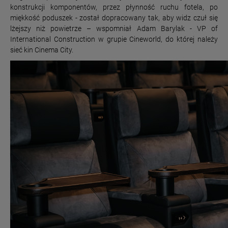
konstrukcji komponentów, przez płynność ruchu fotela, po
miękkość poduszek - został dopracowany tak, aby widz czuł się
lżejszy niż powietrze – wspomniał Adam Barylak - VP of
International Construction w grupie Cineworld, do której należy
sieć kin Cinema City.