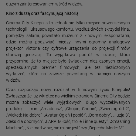
dużym zainteresowaniem wśród widzów.
Kino z duszą oraz fascynującą historią
Cinema City Kinepolis to jednak nie tylko miejsce nowoczesnych
technologii i luksusowego komfortu. Wzdłuż dwóch skrzydeł kina,
pomiędzy salami, powstało muzeum z kinowymi eksponatami,
gdzie można podziwiać między innymi ogromny analogowy
projektor Victoria czy cyfrowe urządzenia do projekcji filmów
starszej generacji. To wyjątkowa podróż w czasie, która
przypomina, że to miejsce było świadkiem niezliczonych emocji,
spektakularnych premier filmowych, ale też niezliczonych
wydarzeń, które na zawsze pozostaną w pamięci naszych
widzów.
Czas rozpocząć nowy rozdział w filmowym życiu Kinepolis!
Zwłaszcza że już wkrótce na wielkim ekranie w Cinema City będzie
można zobaczyć wiele wyjątkowych, długo wyczekiwanych
produkcji – m.in. „Amadeusz”, „Chopin, Chopin”, „Zwierzogród 2”,
„Wicked: Na dobre”, „Avatar. Ogień i popiół”, „Dom dobry”, „Iluzja 3”,
„Seks dla opornych”, „LARP. Miłość, trolle i inne questy”, „Smashing
Machine”, „Nie martw się, nic mi nie jest” czy „Depeche Mode: M”.