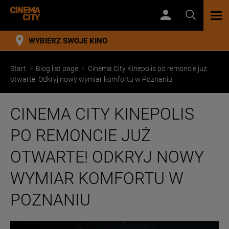
TOG
NAV
WYBIERZ SWOJE KINO
Start
Blog list page
Cinema City Kinepolis po remoncie już
otwarte! Odkryj nowy wymiar komfortu w Poznaniu
CINEMA CITY KINEPOLIS
PO REMONCIE JUŻ
OTWARTE! ODKRYJ NOWY
WYMIAR KOMFORTU W
POZNANIU