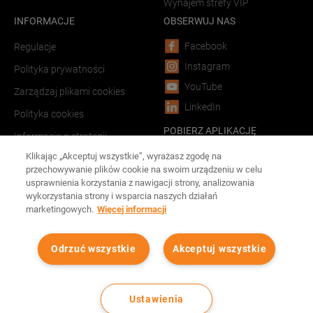
Wynajem strefy VIP
INFORMACJE
OBSERWUJ NAS
Facebook
Regulacje
Instagram
Polityka prywatności
YouTube
Zarządzaj plikami cookies
LinkedIn
Polityka cookies
POBIERZ APLIKACJĘ
Informacja o strategii
podatkowej
Android
Klikając „Akceptuj wszystkie”, wyrażasz zgodę na
przechowywanie plików cookie na swoim urządzeniu w celu
LINKI
iOS
usprawnienia korzystania z nawigacji strony, analizowania
wykorzystania strony i wsparcia naszych działań
Forum Film Poland
marketingowych.
Więcej informacji
Reklama w kinach
Odrzuć wszystkie
Akceptuj wszystkie
Wszystkie prawa zastrzeżone Cinema City
2026
©
Ustawienia