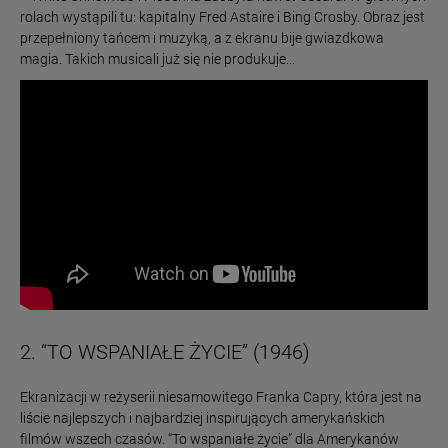
rolach wystąpili tu: kapitalny Fred Astaire i Bing Crosby. Obraz jest
przepełniony tańcem i muzyką, a z ekranu bije gwiazdkowa
magia. Takich musicali już się nie produkuje...
2. “TO WSPANIAŁE ŻYCIE” (1946)
Ekranizacji w reżyserii niesamowitego Franka Capry, która jest na
liście najlepszych i najbardziej inspirujących amerykańskich
filmów wszech czasów. “To wspaniałe życie” dla Amerykanów