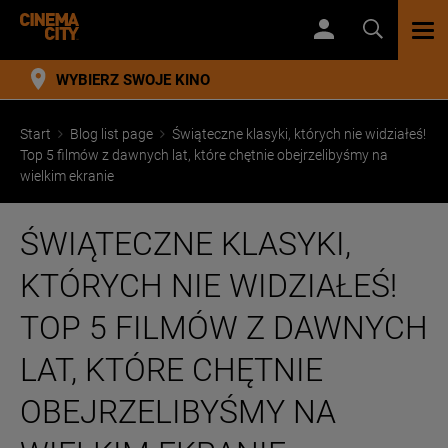
TOG
NAV
WYBIERZ SWOJE KINO
Start
Blog list page
Świąteczne klasyki, których nie widziałeś!
Top 5 filmów z dawnych lat, które chętnie obejrzelibyśmy na
wielkim ekranie
ŚWIĄTECZNE KLASYKI,
KTÓRYCH NIE WIDZIAŁEŚ!
TOP 5 FILMÓW Z DAWNYCH
LAT, KTÓRE CHĘTNIE
OBEJRZELIBYŚMY NA