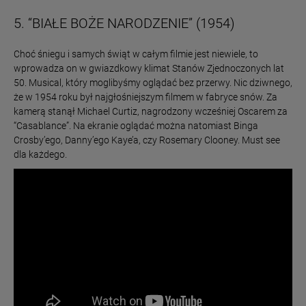
5. “BIAŁE BOŻE NARODZENIE” (1954)
Choć śniegu i samych świąt w całym filmie jest niewiele, to
wprowadza on w gwiazdkowy klimat Stanów Zjednoczonych lat
50. Musical, który moglibyśmy oglądać bez przerwy. Nic dziwnego,
że w 1954 roku był najgłośniejszym filmem w fabryce snów. Za
kamerą stanął Michael Curtiz, nagrodzony wcześniej Oscarem za
“Casablance”. Na ekranie oglądać można natomiast Binga
Crosby’ego, Danny’ego Kaye’a, czy Rosemary Clooney. Must see
dla każdego.