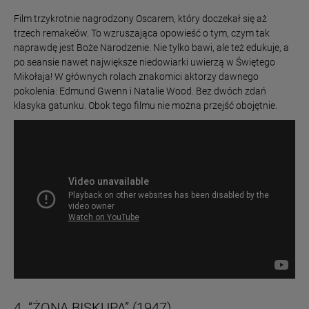
Film trzykrotnie nagrodzony Oscarem, który doczekał się aż
trzech remake’ów. To wzruszająca opowieść o tym, czym tak
naprawdę jest Boże Narodzenie. Nie tylko bawi, ale też edukuje, a
po seansie nawet największe niedowiarki uwierzą w Świętego
Mikołaja! W głównych rolach znakomici aktorzy dawnego
pokolenia: Edmund Gwenn i Natalie Wood. Bez dwóch zdań
klasyka gatunku. Obok tego filmu nie można przejść obojętnie.
4. “ŻONA BISKUPA” (1947)