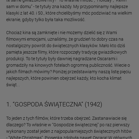
te same gwiazdkowe hity? “To właśnie miłość”, “Holiday”, “Kevin
sam w domu” - te tytuły zna każdy. My przypominamy najlepsze
klasyki z lat 40. i 50., które chcielibyśmy móc podziwiać na wielkim
ekranie, gdyby tylko była taka możliwość.
Chociaż kina są zamknięte i nie możemy dzielić się z Wami
filmowymi emocjami, uznaliśmy, że grudzień to dobry czas na
nostalgiczny powrót do świątecznych klasyków. Mało kto dziś
pamięta jeszcze filmy, które rozpoczęły tradycję gwiazdkowych
produkcji. To te tytuły były dawniej nagradzane Oscarami i
gromadziły na kinowych fotelach ogromną publiczność. Wiecie o
jakich filmach mówimy? Poniżej przedstawiamy naszą listę pięciu
najlepszych, które powinien obejrzeć każdy, kto kocha klimat
świąt. .
1. “GOSPODA ŚWIĄTECZNA” (1942)
To jeden z tych filmów, które trzeba obejrzeć. Zastanawiacie się
dlaczego? To właśnie w “Gospodzie świątecznej” po raz pierwszy
wykonany został jeden z najpopularniejszych świątecznych hitów
- “White Christmas”. Piosenka zdobyła nawet Oscara! W głównych