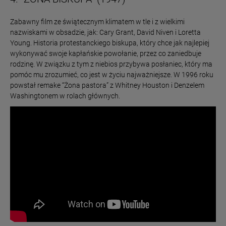
Zabawny film ze świątecznym klimatem w tle i z wielkimi
nazwiskami w obsadzie, jak: Cary Grant, David Niven i Loretta
Young. Historia protestanckiego biskupa, który chce jak najlepiej
wykonywać swoje kapłańskie powołanie, przez co zaniedbuje
rodzinę. W związku z tym z niebios przybywa posłaniec, który ma
pomóc mu zrozumieć, co jest w życiu najważniejsze. W 1996 roku
powstał remake “Żona pastora” z Whitney Houston i Denzelem
Washingtonem w rolach głównych.