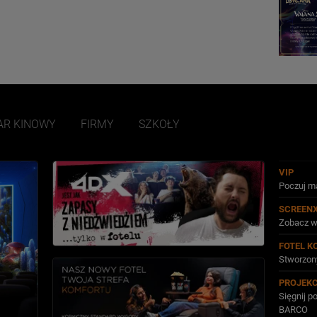
AR KINOWY
FIRMY
SZKOŁY
VIP
Poczuj ma
SCREEN
Zobacz w
FOTEL K
Stworzony
PROJEK
Sięgnij 
BARCO