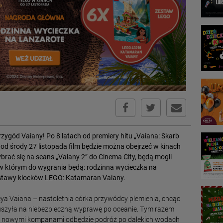
zygód Vaiany! Po 8 latach od premiery hitu „Vaiana: Skarb
 od środy 27 listopada film będzie można obejrzeć w kinach
brać się na seans „Vaiany 2” do Cinema City, będą mogli
w którym do wygrania będą: rodzinna wycieczka na
estawy klocków LEGO: Katamaran Vaiany.
eya Vaiana – nastoletnia córka przywódcy plemienia, chcąc
uszyła na niebezpieczną wyprawę po oceanie. Tym razem
z nowymi kompanami odbędzie podróż po dalekich wodach