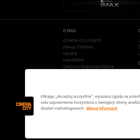
O NAS
Cinema City Poland
Newsy Filmowe
Ś
Kariera
Newsletter
Centrum Wsparcia Klienta
Klikając „Akceptuj wszystkie”, wyrażasz zgodę na prze
celu usprawnienia korzystania z nawigacji strony, anali
działań marketingowych.
Więcej informacji