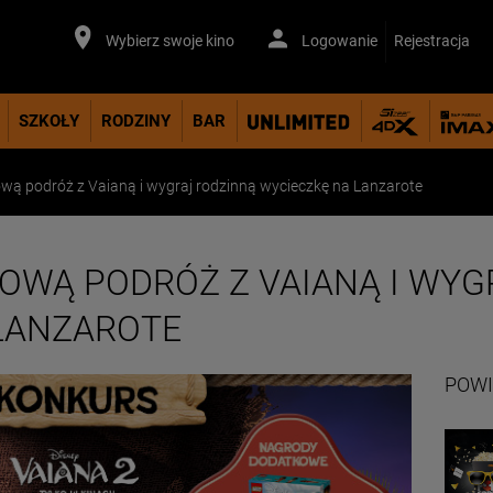
Wybierz swoje kino
Logowanie
Rejestracja
SZKOŁY
RODZINY
BAR
wą podróż z Vaianą i wygraj rodzinną wycieczkę na Lanzarote
OWĄ PODRÓŻ Z VAIANĄ I WYG
LANZAROTE
POWI