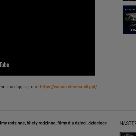
u znajdują się tutaj:
https://vaiana.cinema-city.pl/
ilmy rodzinne
,
bilety rodzinne
,
filmy dla dzieci
,
dziecięce
NASTĘ