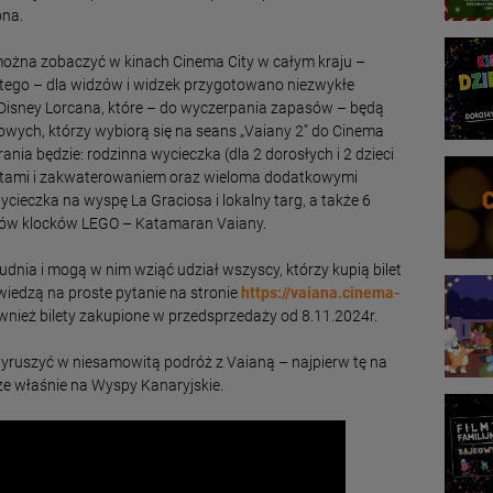
ona.
 można zobaczyć w kinach Cinema City w całym kraju –
tego – dla widzów i widzek przygotowano niezwykłe
y Disney Lorcana, które – do wyczerpania zapasów – będą
wych, którzy wybiorą się na seans „Vaiany 2” do Cinema
ania będzie: rodzinna wycieczka (dla 2 dorosłych i 2 dzieci
elotami i zakwaterowaniem oraz wieloma dodatkowymi
ycieczka na wyspę La Graciosa i lokalny targ, a także 6
ów klocków LEGO – Katamaran Vaiany.
dnia i mogą w nim wziąć udział wszyscy, którzy kupią bilet
wiedzą na proste pytanie na stronie
https://vaiana.cinema-
nież bilety zakupione w przedsprzedaży od 8.11.2024r.
wyruszyć w niesamowitą podróż z Vaianą – najpierw tę na
oże właśnie na Wyspy Kanaryjskie.