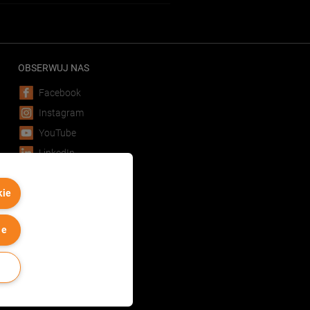
OBSERWUJ NAS
Facebook
Instagram
YouTube
LinkedIn
POBIERZ APLIKACJĘ
kie
Android
iOS
ie