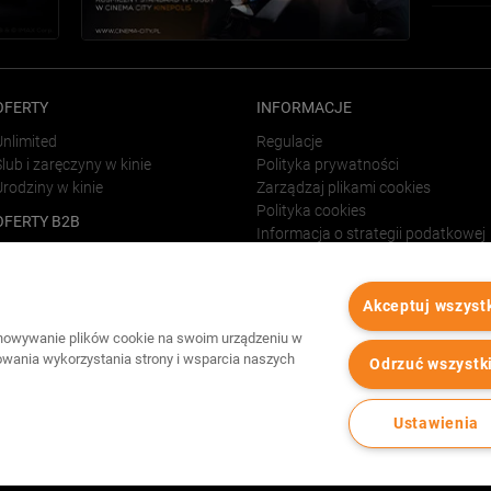
OFERTY
INFORMACJE
Unlimited
Regulacje
lub i zaręczyny w kinie
Polityka prywatności
Urodziny w kinie
Zarządzaj plikami cookies
Polityka cookies
OFERTY B2B
Informacja o strategii podatkowej
Vouchery dla firm
LINKI
Wynajem sal kinowych
Wynajem strefy VIP
Forum Film Poland
Akceptuj wszyst
Reklama w kinach
chowywanie plików cookie na swoim urządzeniu w
zowania wykorzystania strony i wsparcia naszych
Odrzuć wszystk
Wszystkie prawa zastrzeżone Cinema City
2026
©
Ustawienia