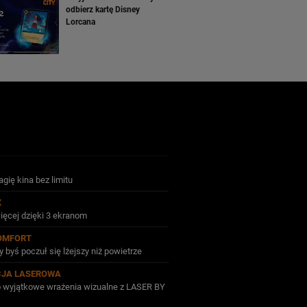
odbierz kartę Disney
Lorcana
gię kina bez limitu
X
ięcej dzięki 3 ekranom
OMFORT
 byś poczuł się lżejszy niż powietrze
CJA LASEROWA
po wyjątkowe wrażenia wizualne z LASER BY