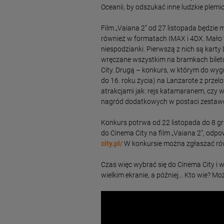
Oceanii, by odszukać inne ludzkie plemi
Film „Vaiana 2” od 27 listopada będzie
również w formatach IMAX i 4DX. Mało 
niespodzianki. Pierwszą z nich są kart
wręczane wszystkim na bramkach bileto
City. Drugą – konkurs, w którym do wygr
do 16. roku życia) na Lanzarote z prz
atrakcjami jak: rejs katamaranem, czy w
nagród dodatkowych w postaci zestaw
Konkurs potrwa od 22 listopada do 8 gru
do Cinema City na film „Vaiana 2”, odpo
city.pl/
W konkursie można zgłaszać rów
Czas więc wybrać się do Cinema City i 
wielkim ekranie, a później… Kto wie? M