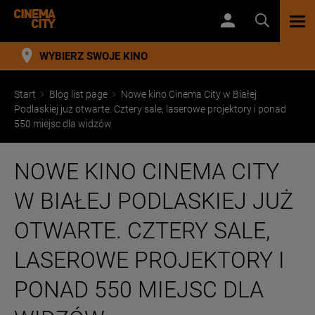
TOG
NAV
WYBIERZ SWOJE KINO
Start
Blog list page
Nowe kino Cinema City w Białej
Podlaskiej już otwarte. Cztery sale, laserowe projektory i ponad
550 miejsc dla widzów
NOWE KINO CINEMA CITY
W BIAŁEJ PODLASKIEJ JUŻ
OTWARTE. CZTERY SALE,
LASEROWE PROJEKTORY I
PONAD 550 MIEJSC DLA