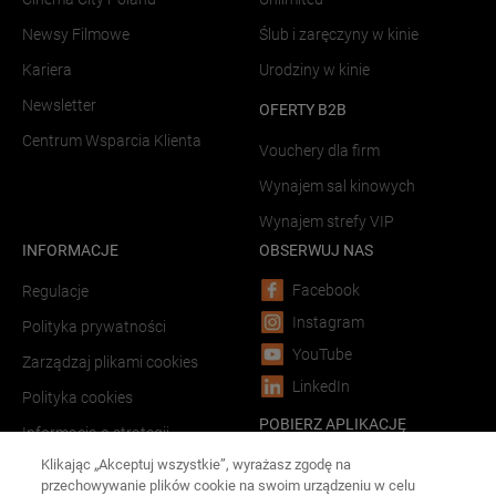
Newsy Filmowe
Ślub i zaręczyny w kinie
Kariera
Urodziny w kinie
Newsletter
OFERTY B2B
Centrum Wsparcia Klienta
Vouchery dla firm
Wynajem sal kinowych
Wynajem strefy VIP
INFORMACJE
OBSERWUJ NAS
Facebook
Regulacje
Instagram
Polityka prywatności
YouTube
Zarządzaj plikami cookies
LinkedIn
Polityka cookies
POBIERZ APLIKACJĘ
Informacja o strategii
podatkowej
Android
Klikając „Akceptuj wszystkie”, wyrażasz zgodę na
przechowywanie plików cookie na swoim urządzeniu w celu
LINKI