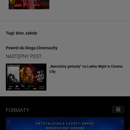
Tagi:
kino
,
szkoły
Powrót do bloga Cinemacity
NASTĘPNY POST
„Narodziny gwiazdy” na Ladies Night w Cinema
City
FORMATY
PRZE