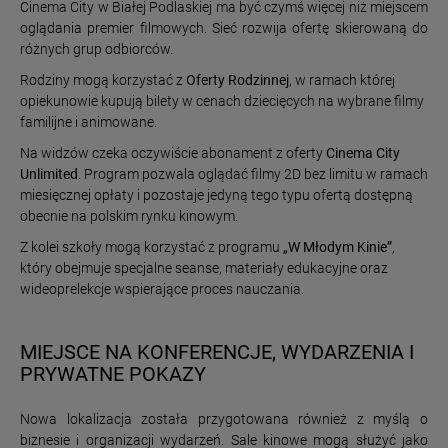
Cinema City w Białej Podlaskiej ma być czymś więcej niż miejscem
oglądania premier filmowych. Sieć rozwija ofertę skierowaną do
różnych grup odbiorców.
Rodziny mogą korzystać z
Oferty Rodzinnej
, w ramach której
opiekunowie kupują bilety w cenach dziecięcych na wybrane filmy
familijne i animowane.
Na widzów czeka oczywiście abonament z oferty
Cinema City
Unlimited
. Program pozwala oglądać filmy 2D bez limitu w ramach
miesięcznej opłaty i pozostaje jedyną tego typu ofertą dostępną
obecnie na polskim rynku kinowym.
Z kolei szkoły mogą korzystać z programu
„W Młodym Kinie”
,
który obejmuje specjalne seanse, materiały edukacyjne oraz
wideoprelekcje wspierające proces nauczania.
MIEJSCE NA KONFERENCJE, WYDARZENIA I
PRYWATNE POKAZY
Nowa lokalizacja została przygotowana również z myślą o
biznesie i organizacji wydarzeń. Sale kinowe mogą służyć jako