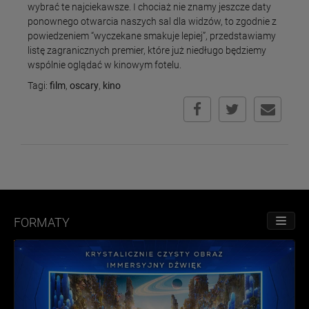
wybrać te najciekawsze. I chociaż nie znamy jeszcze daty
ponownego otwarcia naszych sal dla widzów, to zgodnie z
powiedzeniem “wyczekane smakuje lepiej”, przedstawiamy
listę zagranicznych premier, które już niedługo będziemy
wspólnie oglądać w kinowym fotelu.
Tagi:
film
,
oscary
,
kino
FORMATY
PRZE