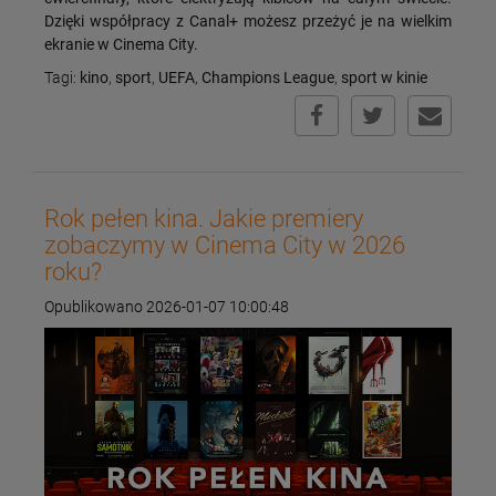
Dzięki współpracy z Canal+ możesz przeżyć je na wielkim
ekranie w Cinema City.
Tagi:
kino
,
sport
,
UEFA
,
Champions League
,
sport w kinie
Rok pełen kina. Jakie premiery
zobaczymy w Cinema City w 2026
roku?
Opublikowano 2026-01-07 10:00:48