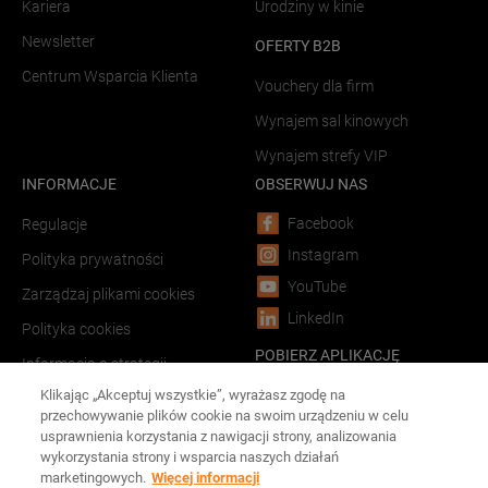
Kariera
Urodziny w kinie
Newsletter
OFERTY B2B
Centrum Wsparcia Klienta
Vouchery dla firm
Wynajem sal kinowych
Wynajem strefy VIP
INFORMACJE
OBSERWUJ NAS
Facebook
Regulacje
Instagram
Polityka prywatności
YouTube
Zarządzaj plikami cookies
LinkedIn
Polityka cookies
POBIERZ APLIKACJĘ
Informacja o strategii
podatkowej
Android
Klikając „Akceptuj wszystkie”, wyrażasz zgodę na
przechowywanie plików cookie na swoim urządzeniu w celu
LINKI
iOS
usprawnienia korzystania z nawigacji strony, analizowania
wykorzystania strony i wsparcia naszych działań
Forum Film Poland
marketingowych.
Więcej informacji