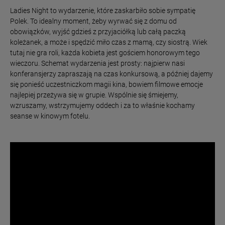
Ladies Night to wydarzenie, które zaskarbiło sobie sympatię
Polek. To idealny moment, żeby wyrwać się z domu od
obowiązków, wyjść gdzieś z przyjaciółką lub całą paczką
koleżanek, a może i spędzić miło czas z mamą, czy siostrą. Wiek
tutaj nie gra roli, każda kobieta jest gościem honorowym tego
wieczoru. Schemat wydarzenia jest prosty: najpierw nasi
konferansjerzy zapraszają na czas konkursową, a później dajemy
się ponieść uczestniczkom magii kina, bowiem filmowe emocje
najlepiej przeżywa się w grupie. Wspólnie się śmiejemy,
wzruszamy, wstrzymujemy oddech i za to właśnie kochamy
seanse w kinowym fotelu.