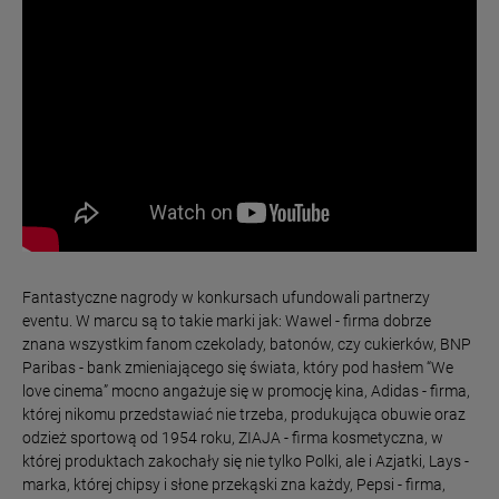
Fantastyczne nagrody w konkursach ufundowali partnerzy
eventu. W marcu są to takie marki jak: Wawel - firma dobrze
znana wszystkim fanom czekolady, batonów, czy cukierków, BNP
Paribas - bank zmieniającego się świata, który pod hasłem “We
love cinema” mocno angażuje się w promocję kina, Adidas - firma,
której nikomu przedstawiać nie trzeba, produkująca obuwie oraz
odzież sportową od 1954 roku, ZIAJA - firma kosmetyczna, w
której produktach zakochały się nie tylko Polki, ale i Azjatki, Lays -
marka, której chipsy i słone przekąski zna każdy, Pepsi - firma,