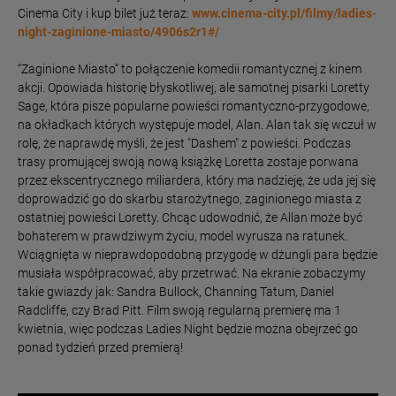
Cinema City i kup bilet już teraz:
www.cinema-city.pl/filmy/ladies-
night-zaginione-miasto/4906s2r1#/
“Zaginione Miasto” to połączenie komedii romantycznej z kinem
akcji. Opowiada historię błyskotliwej, ale samotnej pisarki Loretty
Sage, która pisze popularne powieści romantyczno-przygodowe,
na okładkach których występuje model, Alan. Alan tak się wczuł w
rolę, że naprawdę myśli, że jest "Dashem" z powieści. Podczas
trasy promującej swoją nową książkę Loretta zostaje porwana
przez ekscentrycznego miliardera, który ma nadzieję, że uda jej się
doprowadzić go do skarbu starożytnego, zaginionego miasta z
ostatniej powieści Loretty. Chcąc udowodnić, że Allan może być
bohaterem w prawdziwym życiu, model wyrusza na ratunek.
Wciągnięta w nieprawdopodobną przygodę w dżungli para będzie
musiała współpracować, aby przetrwać. Na ekranie zobaczymy
takie gwiazdy jak: Sandra Bullock, Channing Tatum, Daniel
Radcliffe, czy Brad Pitt. Film swoją regularną premierę ma 1
kwietnia, więc podczas Ladies Night będzie można obejrzeć go
ponad tydzień przed premierą!