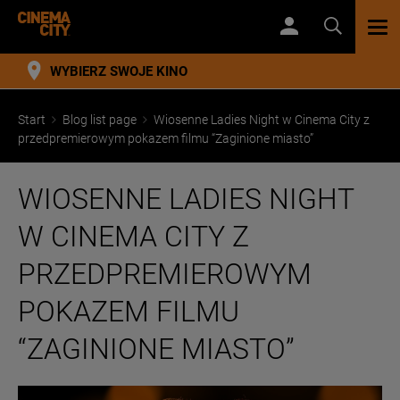
TOG
NAV
WYBIERZ SWOJE KINO
Start
Blog list page
Wiosenne Ladies Night w Cinema City z
przedpremierowym pokazem filmu “Zaginione miasto”
WIOSENNE LADIES NIGHT
W CINEMA CITY Z
PRZEDPREMIEROWYM
POKAZEM FILMU
“ZAGINIONE MIASTO”