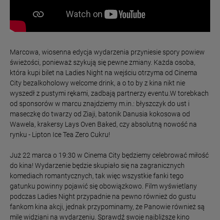
Marcowa, wiosenna edycja wydarzenia przyniesie spory powiew
świeżości, ponieważ szykują się pewne zmiany. Każda osoba,
która kupi bilet na Ladies Night na wejściu otrzyma od Cinema
City bezalkoholowy welcome drink, a o to by z kina nikt nie
wyszedł z pustymi rękami, zadbają partnerzy eventu.W torebkach
od sponsorów w marcu znajdziemy m.in.: błyszczyk do ust i
maseczkę do twarzy od Ziaji, batonik Danusia kokosowa od
Wawela, krakersy Lays Oven Baked, czy absolutną nowość na
rynku - Lipton Ice Tea Zero Cukru!
Już 22 marca o 19:30 w Cinema City będziemy celebrować miłość
do kina! Wydarzenie będzie skupiało się na zagranicznych
komediach romantycznych, tak więc wszystkie fanki tego
gatunku powinny pojawić się obowiązkowo. Film wyświetlany
podczas Ladies Night przypadnie na pewno również do gustu
fankom kina akcji, jednak przypominamy, że Panowie również są
mile widziani na wydarzeniu. Sprawdź swoje najbliższe kino