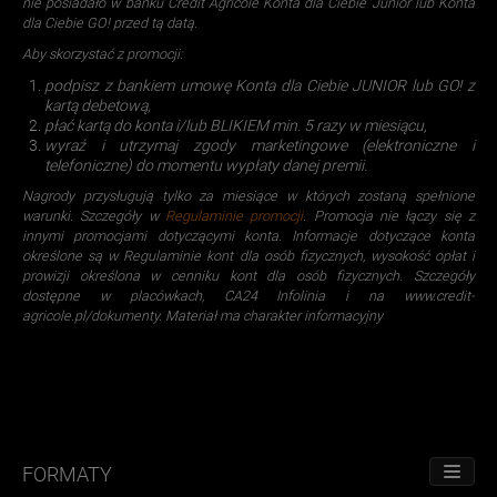
nie posiadało w banku Credit Agricole Konta dla Ciebie Junior lub Konta
dla Ciebie GO! przed tą datą.
Aby skorzystać z promocji:
podpisz z bankiem umowę Konta dla Ciebie JUNIOR lub GO! z
kartą debetową,
płać kartą do konta i/lub BLIKIEM min. 5 razy w miesiącu,
wyraź i utrzymaj zgody marketingowe (elektroniczne i
telefoniczne) do momentu wypłaty danej premii.
Nagrody przysługują tylko za miesiące w których zostaną spełnione
warunki. Szczegóły w
Regulaminie promocji
. Promocja nie łączy się z
innymi promocjami dotyczącymi konta. Informacje dotyczące konta
określone są w Regulaminie kont dla osób fizycznych, wysokość opłat i
prowizji określona w cenniku kont dla osób fizycznych. Szczegóły
dostępne w placówkach, CA24 Infolinia i na www.credit-
agricole.pl/dokumenty. Materiał ma charakter informacyjny
FORMATY
PRZE