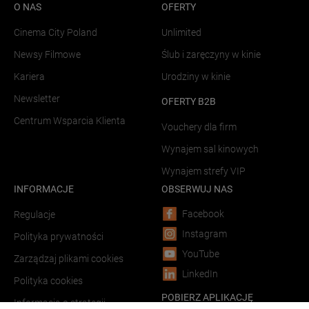
O NAS
OFERTY
Cinema City Poland
Unlimited
Newsy Filmowe
Ślub i zaręczyny w kinie
Kariera
Urodziny w kinie
Newsletter
OFERTY B2B
Centrum Wsparcia Klienta
Vouchery dla firm
Wynajem sal kinowych
Wynajem strefy VIP
INFORMACJE
OBSERWUJ NAS
Facebook
Regulacje
Instagram
Polityka prywatności
YouTube
Zarządzaj plikami cookies
LinkedIn
Polityka cookies
POBIERZ APLIKACJĘ
Informacja o strategii