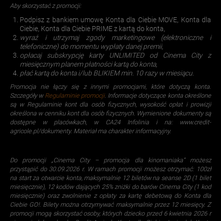
Aby skorzystać z promocji:
Podpisz z bankiem umowę Konta dla Ciebie MOVE, Konta dla
Ciebie, Konta dla Ciebie PRIME z kartą do konta,
wyraź i utrzymaj zgody marketingowe (elektroniczne i
telefoniczne) do momentu wypłaty danej premii,
opłacaj subskrypcję karty UNLIMITED od Cinema City z
miesięcznym planem płatności kartą do konta,
płać kartą do konta i/lub BLIKIEM min. 10 razy w miesiącu.
Promocja nie łączy się z innymi promocjami, które dotyczą konta.
Szczegóły w
Regulaminie promocji
. Informacje dotyczące konta określone
są w Regulaminie kont dla osób fizycznych, wysokość opłat i prowizji
określona w cenniku kont dla osób fizycznych. Wymienione dokumenty są
dostępne w placówkach, w CA24 Infolinia i na: www.credit-
agricole.pl/dokumenty. Materiał ma charakter informacyjny.
Do promocji „Cinema City – promocja dla kinomaniaka” możesz
przystąpić do 30.09.2026 r. W ramach promocji możesz otrzymać: 100zł
na start za otwarcie konta, maksymalnie 12 biletów na seanse 2D (1 bilet
miesięcznie), 12 kodów dających 25% zniżki do barów Cinema City (1 kod
miesięcznie) oraz zwolnienie z opłaty za kartę debetową do Konta dla
Ciebie GO!. Bilety można otrzymywać maksymalnie przez 12 miesięcy. Z
promocji mogą skorzystać osoby, których dziecko przed 6 kwietnia 2026 r