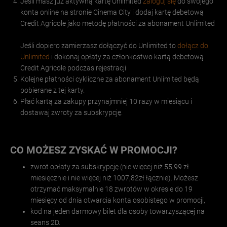
Jeśli masz już aktywną kartę Unlimited
zaloguj się
do swojego
konta online na stronie Cinema City i dodaj kartę debetową
Credit Agricole jako metodę płatności za abonament Unlimited
Jeśli dopiero zamierzasz dołączyć do Unlimited to
dołącz do
Unlimited
i dokonaj opłaty za członkostwo kartą debetową
Credit Agricole podczas rejestracji
Kolejne płatności cykliczne za abonament Unlimited będą
pobierane z tej karty.
Płać kartą za zakupy przynajmniej 10 razy w miesiącu i
dostawaj zwroty za subskrypcję.
CO MOŻESZ ZYSKAĆ W PROMOCJI?
zwrot opłaty za subskrypcję (nie więcej niż 55,99 zł
miesięcznie i nie więcej niż 1007,82zł łącznie). Możesz
otrzymać maksymalnie 18 zwrotów w okresie do 19
miesięcy od dnia otwarcia konta osobistego w promocji,
kod na jeden darmowy bilet dla osoby towarzyszącej na
seans 2D.