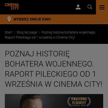
TOG
NAV
WYBIERZ SWOJE KINO
Start
Blog list page
Poznaj historię bohatera wojennego.
Raport Pileckiego od 1 września w Cinema City!
POZNAJ HISTORIĘ
BOHATERA WOJENNEGO.
RAPORT PILECKIEGO OD 1
WRZEŚNIA W CINEMA CITY!