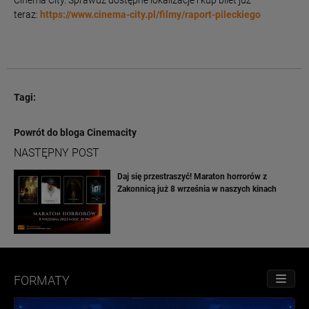
Cinema City. Sprawdź dostępne lokalizacje i kup bilet już
teraz:
https://www.cinema-city.pl/filmy/raport-pileckiego
Tagi:
Powrót do bloga Cinemacity
NASTĘPNY POST
Daj się przestraszyć! Maraton horrorów z
Zakonnicą już 8 września w naszych kinach
FORMATY
PRZE