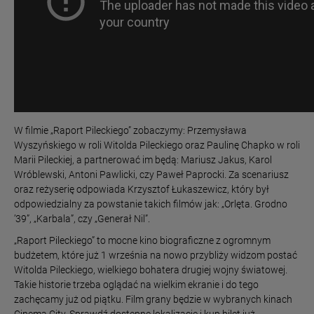
W filmie „Raport Pileckiego” zobaczymy: Przemysława
Wyszyńskiego w roli Witolda Pileckiego oraz Paulinę Chapko w roli
Marii Pileckiej, a partnerować im będą: Mariusz Jakus, Karol
Wróblewski, Antoni Pawlicki, czy Paweł Paprocki. Za scenariusz
oraz reżyserię odpowiada Krzysztof Łukaszewicz, który był
odpowiedzialny za powstanie takich filmów jak: „Orlęta. Grodno
’39”, „Karbala”, czy „Generał Nil”.
„Raport Pileckiego” to mocne kino biograficzne z ogromnym
budżetem, które już 1 września na nowo przybliży widzom postać
Witolda Pileckiego, wielkiego bohatera drugiej wojny światowej.
Takie historie trzeba oglądać na wielkim ekranie i do tego
zachęcamy już od piątku. Film grany będzie w wybranych kinach