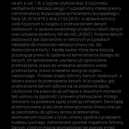
na art. 6 ust. 1 lit. a (zgoda Użytkownika), b (czynności
niezbędne do realizacji usługi) i f (uzasadniony interes prawny
Administratora) Rozporządzenia Parlamentu Europejskiego i
Rady UE 2016/679 z dnia 27.04.2016 r. w sprawie ochrony
osób fizycznych w związku z przetwarzaniem danych
osobowych i w sprawie swobodnego przepływu takich danych
oraz uchylenia dyrektywy 95/46/WE („RODO”). Podanie danych
osobowych jest dobrowolne, w niektórych przypadkach
niezbędne dla możliwości realizacji Umowy (np. dla
dostarczenia e-Karty). Każdej osobie, której dane dotyczą
przysługuje prawo do żądania od administratora dostępu do
Danych, ich sprostowania, usunięcia lub ograniczenia
przetwarzania, prawo do wniesienia sprzeciwu wobec
przetwarzania, prawo wniesienia skargi do organu
nadzorczego - Prezesa Urzędu Ochrony Danych Osobowych, a
także o prawo do przenoszenia danych. W przypadku, gdy
przetwarzanie danych odbywa się na podstawie zgody,
Użytkownik ma prawo do jej cofnięcia w dowolnym momencie
bez wpływu na zgodność z prawem przetwarzania, którego
dokonano na podstawie zgody przed jej cofnięciem. Dane będą
przechowywane, przez okres obowiązywania Umowy oraz po
jej zakończeniu, do upływu okresu przedawnienia
ewentualnych roszczeń z tytułu Umowy zgodnie z przepisami
kodeksu cywilnego. Administrator powołał Inspektora Ochrony
Danych, z którym można skontaktować się poprzez e-mail: