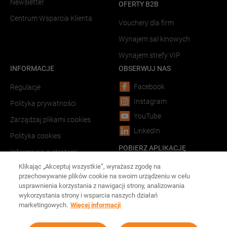
Newsletter
OFERTY B2B
Centrum Wsparcia Klienta
Vouchery dla firm
Wynajem sal kinowych
Wynajem strefy VIP
INFORMACJE
OBSERWUJ NAS
Facebook
Regulacje
Instagram
Polityka prywatności
YouTube
Zarządzaj plikami cookies
LinkedIn
Polityka cookies
POBIERZ APLIKACJĘ
Informacja o strategii
podatkowej
Android
Klikając „Akceptuj wszystkie”, wyrażasz zgodę na
przechowywanie plików cookie na swoim urządzeniu w celu
LINKI
iOS
usprawnienia korzystania z nawigacji strony, analizowania
wykorzystania strony i wsparcia naszych działań
Forum Film Poland
marketingowych.
Więcej informacji
Reklama w kinach