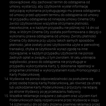
obowiązkowe. Aby zachować termin do odstąpienia od
umowy, wystarczy, aby Użytkownik wysłał informację
dotyczącą wykonania przysługującego mu prawa odstąpienia
od umowy przed upływem terminu do odstąpienia od umowy.
W przypadku odstąpienia od niniejszej umowy Cinema City
zwróci Użytkownikowi wszystkie otrzymane płatności,
niezwłocznie, a w każdym przypadku nie później niż 14 dni od
dnia, w którym Cinema City została poinformowana o decyzji o
wykonaniu prawa odstąpienia od umowy. Zwrotu płatności
Cinema City dokona przy użyciu takich samych sposobów
płatności, jakie zostały przez Użytkownika użyte w pierwotnej
transakcji, chyba że Użytkownik wyrazi zgodę na inne
rozwiązanie; w każdym przypadku Użytkownik nie ponosi
żadnych opłat w związku z tym zwrotem. W celu uniknięcia
wątpliwości, prawo do odstąpienia nie przysługuje w
przypadku wykorzystania Karty, tj. dokonania rejestracji w
programie Unlimited w wykorzystaniem Kodu Promocyjnego z
Karty Podarunkowej.
Wydawca nie ponosi odpowiedzialności za posłużenie się
przez osobę trzecią Kartą Podarunkową, jak również za utratę
lub uszkodzenie Karty Podarunkowej z przyczyny nie leżącej
po stronie Wydawcy po jej przekazaniu Nabywcy.
Wszelkie reklamacje związane z zakupem oraz użyciem Kart
Podarunkowych będą rozpatrywane przez Wydawcę w ciągu
14 (czternastu) dni od daty złożenia pisemnej reklamacji przez