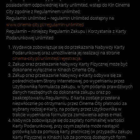
posiadaniem odpowiedniej karty unlimited, wstęp do Kin Cinema
City zgodnie z Regulaminem Unlimited;
Regulamin Unlimited – regulamin Unlimited dostępny na
www.cinema-city.pl/regulamin-unlimited
Regulamin – niniejszy Regulamin Zakupu i Korzystania z Karty
Podarunkowej Unlimited
Wydawca zobowiązuje się do przekazania Nabywcy Karty
Podarunkowej oraz umożliwienia jej realizacji na stronie
cinema-city.pl/unlimited/rejestracja
.
Zakup oraz przekazanie Nabywcy Karty Fizycznej może być
dokonane wyłącznie w Kinach Cinema City.
Zakup oraz przekazanie Nabywcy e-Karty odbywa się za
pośrednictwem Strony Internetowej, po wypełnianiu przez
Użytkownika formularza zakupu, w tym podania prawdziwych
danych niezbędnych do dokonania zakupu oraz po
zaakceptowaniu Regulaminu. E-karta zostaje przesłana
niezwłocznie po otrzymaniu przez Cinema City płatności za
wybrany rodzaj e-Karty, na podany przez Użytkownika w
trakcie wypełniania formularza zamówienia adres e-mail.
Nabywca zobowiązuje się do zapłaty nominalnej wartości
Karty Podarunkowej, przy czym zapłata może nastąpić
gotówką lub za pomocą karty płatniczej (w przypadku zakupu
Karty Fizycznej w Kinach) lub za pomocą dostępnych form