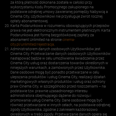
za którą płatność dokonana została w całości przy
wykorzystaniu Kodu Promocyjnego zakupionego na
podstawie odrębnej umowy zawieranej pomiędzy Nabywcą a
Cinema City, Użytkownikowi nie przysługuje zwrot rocznej
opłaty abonamentowej.
Karta Podarunkowa w rozumieniu obowiązujących przepisów
prawa nie jest elektronicznym instrumentem płatniczym. Karta
Podarunkowa jest formą bezgotówkowej zapłaty za
abonament Unlimited na stronie
cinema-
city.pl/unlimited/rejestracja
.
Administratorem danych osobowych Użytkowników jest
Cinema City. Przetwarzanie danych osobowych Użytkowników
następować będzie w celu umożliwienia świadczenia przez
Cinema City usług oraz dostarczenia towarów określonych w
niniejszych warunkach, a zamówionych przez Użytkownika.
Dane osobowe mogą być ponadto przetwarzane w celu
ulepszania produktów i usług Cinema City, realizacji działań
marketingowych własnych produktów i usług oraz ochrony
praw Cinema City, w szczególności przed roszczeniami – na
podstawie tzw. prawnie uzasadnionego interesu
administratora obejmującego dążenie do rozwoju i
promowania usług Cinema City. Dane osobowe mogą być
również przetwarzane w innych celach, na podstawie odrębnej
zgody Użytkownika, zgodnie z zakresem każdorazowo
określonych w treści zgody. Przetwarzanie danych opiera się