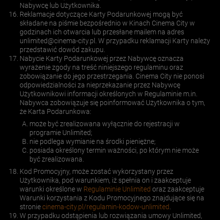
Nabywcę lub Użytkownika.
Reklamacje dotyczące Karty Podarunkowej mogą być
składane na piśmie bezpośrednio w Kinach Cinema City w
godzinach ich otwarcia lub przesłane mailem na adres
unlimited@cinema-city.pl
. W przypadku reklamacji Karty należy
przedstawić dowód zakupu.
Nabycie Karty Podarunkowej przez Nabywcę oznacza
wyrażenie zgody na treść niniejszego regulaminu oraz
zobowiązanie do jego przestrzegania. Cinema City nie ponosi
odpowiedzialności za nieprzekazanie przez Nabywcę
Użytkownikowi informacji określonych w Regulaminie m.in.
Nabywca zobowiązuje się poinformować Użytkownika o tym,
że Karta Podarunkowa:
może być zrealizowana wyłącznie do rejestracji w
programie Unlimited;
nie podlega wymianie na środki pieniężne;
posiada określony termin ważności, po którym nie może
być zrealizowana.
Kod Promocyjny, może zostać wykorzystany przez
Użytkownika, pod warunkiem, iż spełnia on i zaakceptuje
warunki określone w
Regulaminie Unlimited
oraz zaakceptuje
Warunki korzystania z Kodu Promocyjnego znajdujące się na
stronie
cinema-city.pl/regulamin-kodow-unlimited
.
W przypadku odstąpienia lub rozwiązania umowy Unlimited,