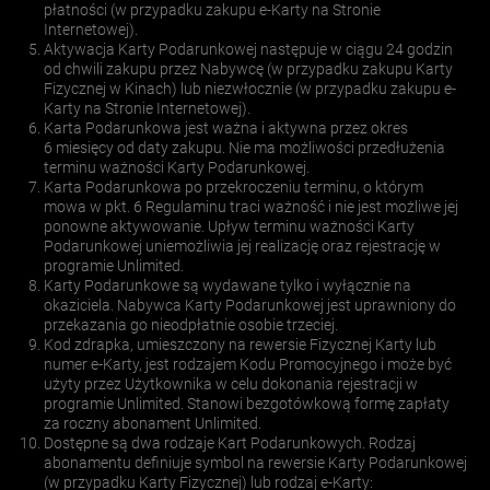
płatności (w przypadku zakupu e-Karty na Stronie
Internetowej).
Aktywacja Karty Podarunkowej następuje w ciągu 24 godzin
od chwili zakupu przez Nabywcę (w przypadku zakupu Karty
Fizycznej w Kinach) lub niezwłocznie (w przypadku zakupu e-
Karty na Stronie Internetowej).
Karta Podarunkowa jest ważna i aktywna przez okres
6 miesięcy od daty zakupu. Nie ma możliwości przedłużenia
terminu ważności Karty Podarunkowej.
Karta Podarunkowa po przekroczeniu terminu, o którym
mowa w pkt. 6 Regulaminu traci ważność i nie jest możliwe jej
ponowne aktywowanie. Upływ terminu ważności Karty
Podarunkowej uniemożliwia jej realizację oraz rejestrację w
programie Unlimited.
Karty Podarunkowe są wydawane tylko i wyłącznie na
okaziciela. Nabywca Karty Podarunkowej jest uprawniony do
przekazania go nieodpłatnie osobie trzeciej.
Kod zdrapka, umieszczony na rewersie Fizycznej Karty lub
numer e-Karty, jest rodzajem Kodu Promocyjnego i może być
użyty przez Użytkownika w celu dokonania rejestracji w
programie Unlimited. Stanowi bezgotówkową formę zapłaty
za roczny abonament Unlimited.
Dostępne są dwa rodzaje Kart Podarunkowych. Rodzaj
abonamentu definiuje symbol na rewersie Karty Podarunkowej
(w przypadku Karty Fizycznej) lub rodzaj e-Karty: