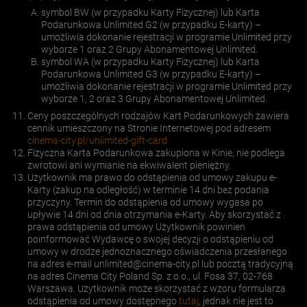
symbol BW (w przypadku Karty Fizycznej) lub Karta
Podarunkowa Unlimited G2 (w przypadku E-karty) –
umożliwia dokonanie rejestracji w programie Unlimited przy
wyborze 1 oraz 2 Grupy Abonamentowej Unlimited.
symbol WA (w przypadku Karty Fizycznej) lub Karta
Podarunkowa Unlimited G3 (w przypadku E-karty) –
umożliwia dokonanie rejestracji w programie Unlimited przy
wyborze 1, 2 oraz 3 Grupy Abonamentowej Unlimited.
Ceny poszczególnych rodzajów Kart Podarunkowych zawiera
cennik umieszczony na Stronie Internetowej pod adresem
cinema-city.pl/unlimited-gift-card
Fizyczna Karta Podarunkowa zakupiona w Kinie, nie podlega
zwrotowi ani wymianie na ekwiwalent pieniężny.
Użytkownik ma prawo do odstąpienia od umowy zakupu e-
Karty (zakup na odległość) w terminie 14 dni bez podania
przyczyny. Termin do odstąpienia od umowy wygasa po
upływie 14 dni od dnia otrzymania e-Karty. Aby skorzystać z
prawa odstąpienia od umowy Użytkownik powinien
poinformować Wydawcę o swojej decyzji o odstąpieniu od
umowy w drodze jednoznacznego oświadczenia przesłanego
na adres e-mail
unlimited@cinema-city.pl
lub pocztą tradycyjną
na adres Cinema City Poland Sp. z o.o., ul. Fosa 37, 02-768
Warszawa. Użytkownik może skorzystać z wzoru formularza
odstąpienia od umowy dostępnego
tutaj
, jednak nie jest to