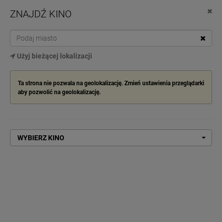
ZNAJDŹ KINO
Cinema City
Pobierz z Google Play
TOG
Użyj bieżącej lokalizacji
NAV
WYBIERZ SWOJE KINO
Ta strona nie pozwala na geolokalizację. Zmień ustawienia przeglądarki
aby pozwolić na geolokalizację.
Start
Diabeł ubiera się u Prady 2
DIABEŁ UBIERA SIĘ U PRADY 2
WYBIERZ KINO
KUP BILET