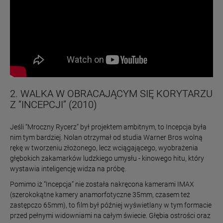
2. WALKA W OBRACAJĄCYM SIĘ KORYTARZU
Z “INCEPCJI” (2010)
Jeśli “Mroczny Rycerz” był projektem ambitnym, to Incepcja była
nim tym bardziej. Nolan otrzymał od studia Warner Bros wolną
rękę w tworzeniu złożonego, lecz wciągającego, wyobrażenia
głębokich zakamarków ludzkiego umysłu - kinowego hitu, który
wystawia inteligencję widza na próbę.
Pomimo iż “Incepcja” nie została nakręcona kamerami IMAX
(szerokokątne kamery anamorfotyczne 35mm, czasem też
zastępczo 65mm), to film był później wyświetlany w tym formacie
przed pełnymi widowniami na całym świecie. Głębia ostrości oraz