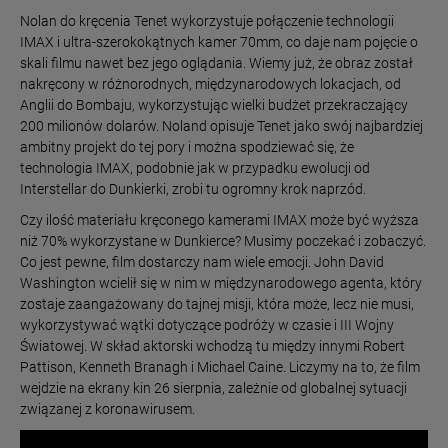
Nolan do kręcenia Tenet wykorzystuje połączenie technologii
IMAX i ultra-szerokokątnych kamer 70mm, co daje nam pojęcie o
skali filmu nawet bez jego oglądania. Wiemy już, że obraz został
nakręcony w różnorodnych, międzynarodowych lokacjach, od
Anglii do Bombaju, wykorzystując wielki budżet przekraczający
200 milionów dolarów. Noland opisuje Tenet jako swój najbardziej
ambitny projekt do tej pory i można spodziewać się, że
technologia IMAX, podobnie jak w przypadku ewolucji od
Interstellar do Dunkierki, zrobi tu ogromny krok naprzód.
Czy ilość materiału kręconego kamerami IMAX może być wyższa
niż 70% wykorzystane w Dunkierce? Musimy poczekać i zobaczyć.
Co jest pewne, film dostarczy nam wiele emocji. John David
Washington wcielił się w nim w międzynarodowego agenta, który
zostaje zaangażowany do tajnej misji, która może, lecz nie musi,
wykorzystywać wątki dotyczące podróży w czasie i III Wojny
Światowej. W skład aktorski wchodzą tu między innymi Robert
Pattison, Kenneth Branagh i Michael Caine. Liczymy na to, że film
wejdzie na ekrany kin 26 sierpnia, zależnie od globalnej sytuacji
związanej z koronawirusem.