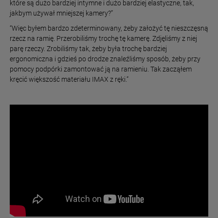
które są dużo bardziej intymne i dużo bardziej elastyczne, tak,
jakbym używał mniejszej kamery?”
“Więc byłem bardzo zdeterminowany, żeby założyć tę nieszczęsną
rzecz na ramię. Przerobiliśmy trochę tę kamerę. Zdjęliśmy z niej
parę rzeczy. Zrobiliśmy tak, żeby była trochę bardziej
ergonomiczna i gdzieś po drodze znaleźliśmy sposób, żeby przy
pomocy podpórki zamontować ją na ramieniu. Tak zacząłem
kręcić większość materiału IMAX z ręki.”