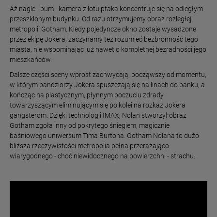
Aż nagle - bum - kamera z lotu ptaka koncentruje się na odległym
przeszklonym budynku. Od razu otrzymujemy obraz rozległej
metropolii Gotham. Kiedy pojedyncze okno zostaje wysadzone
przez ekipę Jokera, zaczynamy też rozumieć bezbronność tego
miasta, nie wspominając już nawet o kompletnej bezradności jego
mieszkańców.
Dalsze części sceny wprost zachwycają, począwszy od momentu,
w którym bandziorzy Jokera spuszczają się na linach do banku, a
kończąc na plastycznym, płynnym poczuciu zdrady
towarzyszącym eliminującym się po kolei na rozkaz Jokera
gangsterom. Dzięki technologii IMAX, Nolan stworzył obraz
Gotham zgoła inny od pokrytego śniegiem, magicznie
baśniowego uniwersum Tima Burtona. Gotham Nolana to dużo
bliższa rzeczywistości metropolia pełna przerażająco
wiarygodnego - choć niewidocznego na powierzchni - strachu.