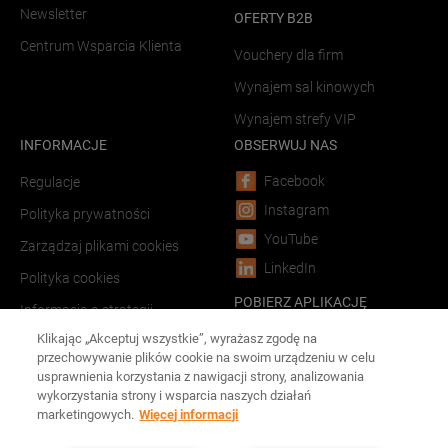
Newsletter
OFERTY B2B
Centrum Wsparcia Klienta
Vouchery dla firm
Wynajem sal kinowych
Wynajem strefy VIP
INFORMACJE
OBSERWUJ NAS
Facebook
Regulacje
Instagram
Polityka prywatności
YouTube
Zarządzaj plikami cookies
LinkedIn
Polityka cookies
POBIERZ APLIKACJĘ
Informacja o strategii
podatkowej
Android
Klikając „Akceptuj wszystkie”, wyrażasz zgodę na
przechowywanie plików cookie na swoim urządzeniu w celu
LINKI
iOS
usprawnienia korzystania z nawigacji strony, analizowania
wykorzystania strony i wsparcia naszych działań
Forum Film Poland
marketingowych.
Więcej informacji
Reklama w kinach