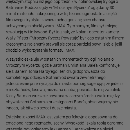
większym stopniu niż jego poprzednik w nolanowskiej trylogii o
Batmanie. Podczas gdy w “Mrocznym Rycerzu” oglądamy 30
minut materiału nakręconego w tej technologii, ostatnia część
filmowego tryptyku zawiera pełną godzinę scen chaosu
uchwyconych obiektywami IMAX. Tym samym, film był kolejną
rewolucją w Hollywood. Był to znak, że Nolan i operator kamery
Wally Pfister (“Mroczny Rycerz Powstaje” był jego ostatnim filmem
kręconym z Nolanem) stawali się coraz bardziej pewni siebie, jeśli
chodzi o wykorzystanie formatu IMAX.
Wszystko eskaluje w ostatnich momentach trylogii Nolana o
Mrocznym Rycerzu, gdzie Batman Christiana Bale’a konfrontuje
się z Banem Toma Hardy’ego. Ten drugi doprowadza do
kompletnego odcięcia Gotham od świata zewnętrznego,
jednocześnie przemycając do miasta bombę, sugerując, że jeden z
mieszkańców, losowa, nieznana osoba, posiada do niej zapalnik.
Kiedy Batman wreszcie powraca w samym środku walki między
obywatelami Gotham a przestępcami Bane’a, obserwujemy nic
innego, jak bitwę o serce i duszę miasta.
Estetyka jakości IMAX jest zatem perfekcyjnie dopasowana do
emocjonalnego rozmachu sceny. Wysokość i skala robią ogromne
wrażenie, gdy oglądamy jak Batman i Bane walczą na pięści