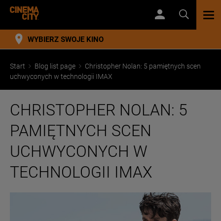
TOG
NAV
WYBIERZ SWOJE KINO
Start
Blog list page
Christopher Nolan: 5 pamiętnych scen
uchwyconych w technologii IMAX
CHRISTOPHER NOLAN: 5
PAMIĘTNYCH SCEN
UCHWYCONYCH W
TECHNOLOGII IMAX