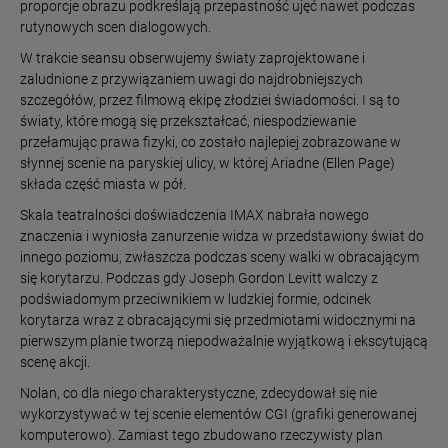
proporcje obrazu podkreślają przepastność ujęć nawet podczas
rutynowych scen dialogowych.
W trakcie seansu obserwujemy światy zaprojektowane i
zaludnione z przywiązaniem uwagi do najdrobniejszych
szczegółów, przez filmową ekipę złodziei świadomości. I są to
światy, które mogą się przekształcać, niespodziewanie
przełamując prawa fizyki, co zostało najlepiej zobrazowane w
słynnej scenie na paryskiej ulicy, w której Ariadne (Ellen Page)
składa część miasta w pół.
Skala teatralności doświadczenia IMAX nabrała nowego
znaczenia i wyniosła zanurzenie widza w przedstawiony świat do
innego poziomu, zwłaszcza podczas sceny walki w obracającym
się korytarzu. Podczas gdy Joseph Gordon Levitt walczy z
podświadomym przeciwnikiem w ludzkiej formie, odcinek
korytarza wraz z obracającymi się przedmiotami widocznymi na
pierwszym planie tworzą niepodważalnie wyjątkową i ekscytującą
scenę akcji.
Nolan, co dla niego charakterystyczne, zdecydował się nie
wykorzystywać w tej scenie elementów CGI (grafiki generowanej
komputerowo). Zamiast tego zbudowano rzeczywisty plan