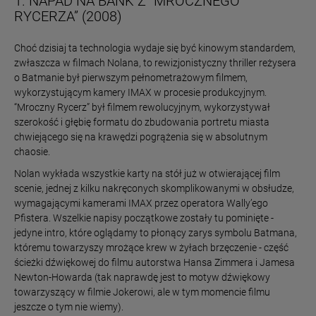
1. NAPAD NA BANK Z “MROCZNEGO
RYCERZA” (2008)
Choć dzisiaj ta technologia wydaje się być kinowym standardem,
zwłaszcza w filmach Nolana, to rewizjonistyczny thriller reżysera
o Batmanie był pierwszym pełnometrażowym filmem,
wykorzystującym kamery IMAX w procesie produkcyjnym.
“Mroczny Rycerz” był filmem rewolucyjnym, wykorzystywał
szerokość i głębię formatu do zbudowania portretu miasta
chwiejącego się na krawędzi pogrążenia się w absolutnym
chaosie.
Nolan wykłada wszystkie karty na stół już w otwierającej film
scenie, jednej z kilku nakręconych skomplikowanymi w obsłudze,
wymagającymi kamerami IMAX przez operatora Wally’ego
Pfistera. Wszelkie napisy początkowe zostały tu pominięte -
jedyne intro, które oglądamy to płonący zarys symbolu Batmana,
któremu towarzyszy mrożące krew w żyłach brzęczenie - część
ścieżki dźwiękowej do filmu autorstwa Hansa Zimmera i Jamesa
Newton-Howarda (tak naprawdę jest to motyw dźwiękowy
towarzyszący w filmie Jokerowi, ale w tym momencie filmu
jeszcze o tym nie wiemy).