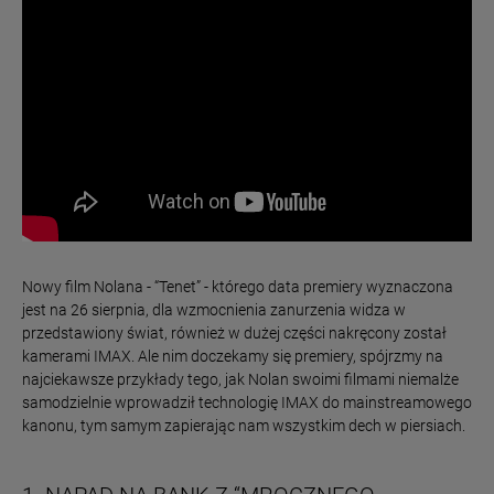
Nowy film Nolana - “Tenet” - którego data premiery wyznaczona
jest na 26 sierpnia, dla wzmocnienia zanurzenia widza w
przedstawiony świat, również w dużej części nakręcony został
kamerami IMAX. Ale nim doczekamy się premiery, spójrzmy na
najciekawsze przykłady tego, jak Nolan swoimi filmami niemalże
samodzielnie wprowadził technologię IMAX do mainstreamowego
kanonu, tym samym zapierając nam wszystkim dech w piersiach.