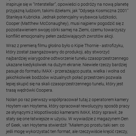
inspiruje się w “Interstellar”, opowieści o podróży na nową planetę
przyjazną ludziom, takimi dziełami, jak “Odyseja Kosmiczna 2001”
Stanleya Kubricka. Jednak potencjalny wybawca ludzkości,
Cooper (Matthew McConaughey), musi najpierw pogodzić się z
pozostawieniem swojej córki samej na Ziemi, czemu towarzyszy
konflikt emocjonalny pełen zadziwiających zwrotów akcji.
Wraz z premierą filmu głośno było o Kipie Thornie - astrofizyku,
który został zaangażowany do produkcji, aby stworzyć
najbardziej wiarygodne odtworzenie tunelu czasoprzestrzennego
ukazane kiedykolwiek na dużym ekranie. Niewiele rzeczy bardziej
pasuje do formatu IMAX - przerażająco pusta, wielka i wolna od
jakichkolwiek bodźców wizualnych połać przestrzeni pozwala
lepiej skupić się na skali czasoprzestrzennego tunelu, który jest
trasą wędrówki Coopera.
Nolan po raz pierwszy współpracował tutaj z operatorem kamery
Hoytem van Hoytema, który opracował rewolucyjny sposób pracy
ze słynącymi z kłopotliwości kamerami IMAX, który sprawił, że
stały się one łatwiejsze w użyciu. W wywiadzie z magazynem Den
of Geek, van Hoytema stwierdził: “Miałem po prostu taki sen: co
jeśli mogę wykorzystać ten format, ale rzeczywiście kręcić rzeczy,