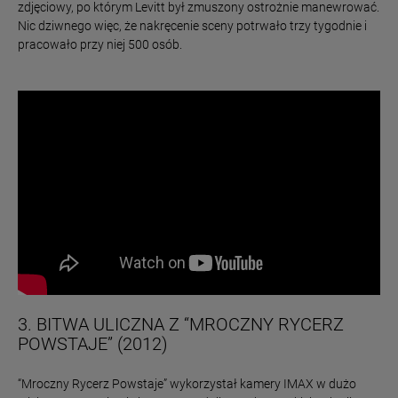
zdjęciowy, po którym Levitt był zmuszony ostrożnie manewrować.
Nic dziwnego więc, że nakręcenie sceny potrwało trzy tygodnie i
pracowało przy niej 500 osób.
3. BITWA ULICZNA Z “MROCZNY RYCERZ
POWSTAJE” (2012)
“Mroczny Rycerz Powstaje” wykorzystał kamery IMAX w dużo