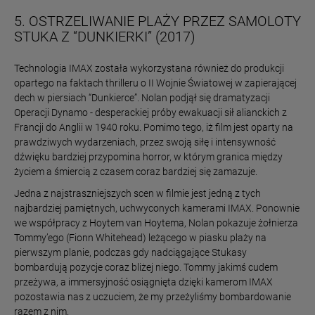
5. OSTRZELIWANIE PLAŻY PRZEZ SAMOLOTY
STUKA Z “DUNKIERKI” (2017)
Technologia IMAX została wykorzystana również do produkcji
opartego na faktach thrilleru o II Wojnie Światowej w zapierającej
dech w piersiach “Dunkierce”. Nolan podjął się dramatyzacji
Operacji Dynamo - desperackiej próby ewakuacji sił alianckich z
Francji do Anglii w 1940 roku. Pomimo tego, iż film jest oparty na
prawdziwych wydarzeniach, przez swoją siłę i intensywność
dźwięku bardziej przypomina horror, w którym granica między
życiem a śmiercią z czasem coraz bardziej się zamazuje.
Jedna z najstraszniejszych scen w filmie jest jedną z tych
najbardziej pamiętnych, uchwyconych kamerami IMAX. Ponownie
we współpracy z Hoytem van Hoytema, Nolan pokazuje żołnierza
Tommy’ego (Fionn Whitehead) leżącego w piasku plaży na
pierwszym planie, podczas gdy nadciągające Stukasy
bombardują pozycje coraz bliżej niego. Tommy jakimś cudem
przeżywa, a immersyjność osiągnięta dzięki kamerom IMAX
pozostawia nas z uczuciem, że my przeżyliśmy bombardowanie
razem z nim.